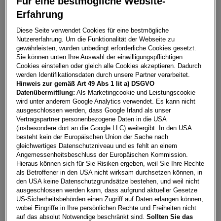
Für eine bestmögliche Website-
Bild
1
/
9
Erfahrung
Diese Seite verwendet Cookies für eine bestmögliche
Nutzererfahrung. Um die Funktionalität der Webseite zu
Golf Rabbit mHEV DSG
gewährleisten, wurden unbedingt erforderliche Cookies gesetzt.
Sie können unten Ihre Auswahl der einwilligungspflichtigen
6842
Koblach
Cookies einstellen oder gleich alle Cookies akzeptieren. Dadurch
werden Identifikationsdaten durch unsere Partner verarbeitet.
Leasing
Kredit
Hinweis zur gemäß Art 49 Abs 1 lit a) DSGVO
Datenübermittlung:
Als Marketingcookie und Leistungscookie
wird unter anderem Google Analytics verwendet. Es kann nicht
ausgeschlossen werden, dass Google Irland als unser
€
289,74
**
Vertragspartner personenbezogene Daten in die USA
pro Monat
(insbesondere dort an die Google LLC) weitergibt. In den USA
besteht kein der Europäischen Union der Sache nach
gleichwertiges Datenschutzniveau und es fehlt an einem
Laufzeit
pro Jahr
Eigenleistung
Angemessenheitsbeschluss der Europäischen Kommission.
Hieraus können sich für Sie Risiken ergeben, weil Sie Ihre Rechte
60 Monate
15.000
km
€
5.000
als Betroffener in den USA nicht wirksam durchsetzen können, in
den USA keine Datenschutzgrundsätze bestehen, und weil nicht
ausgeschlossen werden kann, dass aufgrund aktueller Gesetze
Händler kontaktieren
US-Sicherheitsbehörden einen Zugriff auf Daten erlangen können,
wobei Eingriffe in Ihre persönlichen Rechte und Freiheiten nicht
Online-Abschluss anfragen
auf das absolut Notwendige beschränkt sind.
Sollten Sie das