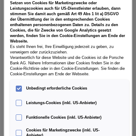
Setzen von Cookies für Marketingzwecke oder
Teilen
PDF herunterladen
Leistungscookies auch für US-Dienstleister erlauben, dann
**
Freibleibendes Musterangebot für Restwert Leasing inkl.
stimmen Sie damit auch gemäß Art 49 Abs 1 lit a) DSGVO
USt, NoVA, zzgl. gesetzl. Vertragsgebühr EUR 147,73 und
der Übermittlung der in den entsprechenden Cookies
Bearbeitungskosten EUR 0,00. Gesamtleasingbetrag EUR
enthaltenen personenbezogenen Daten zu. Details zu den
28.490,00, Restwert EUR 13.125,06, Sollzinssatz 7,28%
Cookies, die für Zwecke von Google Analytics gesetzt
variabel, Effektivzinssatz 8,38% variabel, Gesamtbetrag EUR
werden, finden Sie in den Cookie-Einstellungen am Ende der
35.657,19. Ihr Verkaufsberater freut sich darauf, Ihnen ein
Webseite.
individuelles Angebot erstellen zu können.
Es steht Ihnen frei, Ihre Einwilligung jederzeit zu geben, zu
verweigern oder zurückzuziehen.
Verantwortlich für diese Website und die Cookies ist die Porsche
Bank AG. Nähere Informationen über Cookies finden Sie in der
Cookie-Richtlinie oder in den Cookie-Einstellungen. Sie finden die
Weitere Infos & Daten
Cookie-Einstellungen am Ende der Webseite.
Fahrzeugdaten
Unbedingt erforderliche Cookies
Leistungs-Cookies (inkl. US-Anbieter)
Ausstattung
Funktionelle Cookies (inkl. US-Anbieter)
Finanzierung über die Porsche Bank
Cookies für Marketingzwecke (inkl. US-
Anbieter)