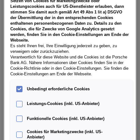
Setzen von Cookies für Marketingzwecke oder
USt, NoVA, zzgl. gesetzl. Vertragsgebühr EUR 145,14 und
Leistungscookies auch für US-Dienstleister erlauben, dann
Bearbeitungskosten EUR 0,00. Gesamtleasingbetrag EUR
stimmen Sie damit auch gemäß Art 49 Abs 1 lit a) DSGVO
25.700,00, Restwert EUR 9.612,00, Sollzinssatz 7,31%
der Übermittlung der in den entsprechenden Cookies
variabel, Effektivzinssatz 8,57% variabel, Gesamtbetrag EUR
enthaltenen personenbezogenen Daten zu. Details zu den
31.748,54. Ihr Verkaufsberater freut sich darauf, Ihnen ein
Cookies, die für Zwecke von Google Analytics gesetzt
individuelles Angebot erstellen zu können.
werden, finden Sie in den Cookie-Einstellungen am Ende der
Webseite.
Es steht Ihnen frei, Ihre Einwilligung jederzeit zu geben, zu
verweigern oder zurückzuziehen.
Weitere Infos & Daten
Verantwortlich für diese Website und die Cookies ist die Porsche
Bank AG. Nähere Informationen über Cookies finden Sie in der
Cookie-Richtlinie oder in den Cookie-Einstellungen. Sie finden die
Cookie-Einstellungen am Ende der Webseite.
Fahrzeugdaten
Unbedingt erforderliche Cookies
Ausstattung
Leistungs-Cookies (inkl. US-Anbieter)
Finanzierung über die Porsche Bank
Funktionelle Cookies (inkl. US-Anbieter)
Cookies für Marketingzwecke (inkl. US-
Händlerinformation
Anbieter)