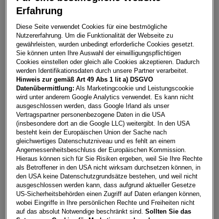
Erfahrung
T-Cross Friends TSI
Diese Seite verwendet Cookies für eine bestmögliche
Nutzererfahrung. Um die Funktionalität der Webseite zu
7000
Eisenstadt
gewährleisten, wurden unbedingt erforderliche Cookies gesetzt.
Sie können unten Ihre Auswahl der einwilligungspflichtigen
Leasing
Kredit
Cookies einstellen oder gleich alle Cookies akzeptieren. Dadurch
werden Identifikationsdaten durch unsere Partner verarbeitet.
Hinweis zur gemäß Art 49 Abs 1 lit a) DSGVO
€
283,19
**
Datenübermittlung:
Als Marketingcookie und Leistungscookie
wird unter anderem Google Analytics verwendet. Es kann nicht
pro Monat
ausgeschlossen werden, dass Google Irland als unser
Vertragspartner personenbezogene Daten in die USA
(insbesondere dort an die Google LLC) weitergibt. In den USA
Laufzeit
pro Jahr
Eigenleistung
besteht kein der Europäischen Union der Sache nach
60 Monate
15.000
km
€
5.000
gleichwertiges Datenschutzniveau und es fehlt an einem
Angemessenheitsbeschluss der Europäischen Kommission.
Hieraus können sich für Sie Risiken ergeben, weil Sie Ihre Rechte
als Betroffener in den USA nicht wirksam durchsetzen können, in
Händler kontaktieren
den USA keine Datenschutzgrundsätze bestehen, und weil nicht
ausgeschlossen werden kann, dass aufgrund aktueller Gesetze
Online-Abschluss anfragen
US-Sicherheitsbehörden einen Zugriff auf Daten erlangen können,
wobei Eingriffe in Ihre persönlichen Rechte und Freiheiten nicht
Teilen
PDF herunterladen
auf das absolut Notwendige beschränkt sind.
Sollten Sie das
**
Freibleibendes Musterangebot für Restwert Leasing inkl.