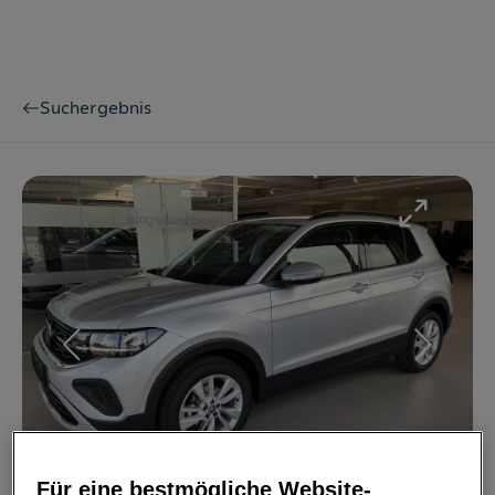
Suchergebnis
Bild
1
/
17
Für eine bestmögliche Website-