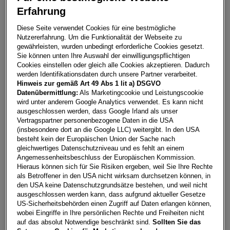
Erfahrung
Golf Rabbit eHybrid DSG 150 kW
Diese Seite verwendet Cookies für eine bestmögliche
Nutzererfahrung. Um die Funktionalität der Webseite zu
8931
Großreifling
gewährleisten, wurden unbedingt erforderliche Cookies gesetzt.
Sie können unten Ihre Auswahl der einwilligungspflichtigen
Leasing
Kredit
Cookies einstellen oder gleich alle Cookies akzeptieren. Dadurch
werden Identifikationsdaten durch unsere Partner verarbeitet.
Hinweis zur gemäß Art 49 Abs 1 lit a) DSGVO
€
290,57
**
Datenübermittlung:
Als Marketingcookie und Leistungscookie
wird unter anderem Google Analytics verwendet. Es kann nicht
pro Monat
ausgeschlossen werden, dass Google Irland als unser
Vertragspartner personenbezogene Daten in die USA
(insbesondere dort an die Google LLC) weitergibt. In den USA
Laufzeit
pro Jahr
Eigenleistung
besteht kein der Europäischen Union der Sache nach
60 Monate
15.000
km
€
5.000
gleichwertiges Datenschutzniveau und es fehlt an einem
Angemessenheitsbeschluss der Europäischen Kommission.
Hieraus können sich für Sie Risiken ergeben, weil Sie Ihre Rechte
als Betroffener in den USA nicht wirksam durchsetzen können, in
Händler kontaktieren
den USA keine Datenschutzgrundsätze bestehen, und weil nicht
ausgeschlossen werden kann, dass aufgrund aktueller Gesetze
Online-Abschluss anfragen
US-Sicherheitsbehörden einen Zugriff auf Daten erlangen können,
wobei Eingriffe in Ihre persönlichen Rechte und Freiheiten nicht
Teilen
PDF herunterladen
auf das absolut Notwendige beschränkt sind.
Sollten Sie das
**
Freibleibendes Musterangebot für Restwert Leasing inkl.