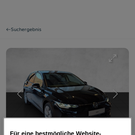
Suchergebnis
Bild
1
/
19
Für eine bestmögliche Website-