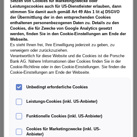
Setzen von Cookies für Marketingzwecke oder
USt, NoVA, zzgl. gesetzl. Vertragsgebühr EUR 148,06 und
Leistungscookies auch für US-Dienstleister erlauben, dann
Bearbeitungskosten EUR 0,00. Gesamtleasingbetrag EUR
stimmen Sie damit auch gemäß Art 49 Abs 1 lit a) DSGVO
27.990,00, Restwert EUR 12.346,20, Sollzinssatz 7,28%
der Übermittlung der in den entsprechenden Cookies
variabel, Effektivzinssatz 8,41% variabel, Gesamtbetrag EUR
enthaltenen personenbezogenen Daten zu. Details zu den
34.928,46. Ihr Verkaufsberater freut sich darauf, Ihnen ein
Cookies, die für Zwecke von Google Analytics gesetzt
individuelles Angebot erstellen zu können.
werden, finden Sie in den Cookie-Einstellungen am Ende der
Webseite.
Es steht Ihnen frei, Ihre Einwilligung jederzeit zu geben, zu
verweigern oder zurückzuziehen.
Weitere Infos & Daten
Verantwortlich für diese Website und die Cookies ist die Porsche
Bank AG. Nähere Informationen über Cookies finden Sie in der
Cookie-Richtlinie oder in den Cookie-Einstellungen. Sie finden die
Cookie-Einstellungen am Ende der Webseite.
Fahrzeugdaten
Unbedingt erforderliche Cookies
Ausstattung
Leistungs-Cookies (inkl. US-Anbieter)
Finanzierung über die Porsche Bank
Funktionelle Cookies (inkl. US-Anbieter)
Cookies für Marketingzwecke (inkl. US-
Händlerinformation
Anbieter)