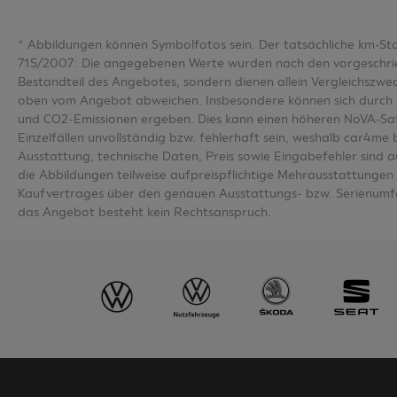
*
Abbildungen können Symbolfotos sein. Der tatsächliche km-S
715/2007: Die angegebenen Werte wurden nach den vorgeschriebe
Bestandteil des Angebotes, sondern dienen allein Vergleichsz
oben vom Angebot abweichen. Insbesondere können sich durch 
und CO2-Emissionen ergeben. Dies kann einen höheren NoVA-Sa
Einzelfällen unvollständig bzw. fehlerhaft sein, weshalb car4m
Ausstattung, technische Daten, Preis sowie Eingabefehler sind 
die Abbildungen teilweise aufpreispflichtige Mehrausstattungen u
Kaufvertrages über den genauen Ausstattungs- bzw. Serienumfa
das Angebot besteht kein Rechtsanspruch.