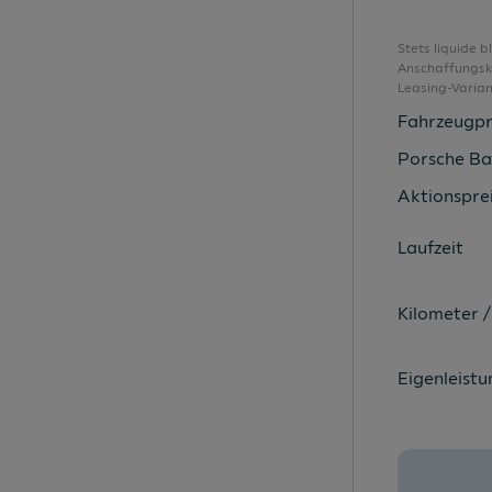
Audi phone box light
Audi smartphone interface
Stets liquide 
Anschaffungsko
Audi Soundsystem
Leasing-Varia
Audi virtual cockpit
Fahrzeugpr
Außenspiegel elektrisch einstellbar
Porsche Ba
Außenspiegel elektrisch verstellbar
Aktionsprei
Außenspiegelgehäuse in Wagenfarbe
Laufzeit
Ausstattungsbonus
Ausweichassistent und Abbiegeassistent
Kilometer /
Berganfahrhilfe
Bordwerkzeug
Eigenleistu
Bremsassistent
Businesspaket
Dachhimmel Stoff in Stahlgrau