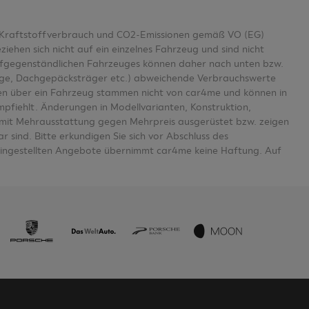
er Kraftstoffverbrauch und CO2-Emissionen gemäß VO (EG)
en sich nicht auf ein einzelnes Fahrzeug und sind nicht
aufgegenständlichen Fahrzeuges können daher nach unten bzw.
age, Dachgepäcksträger etc.) abweichende Verbrauchswerte
n über ein Fahrzeug stammen nicht von car4me und können in
mpfiehlt. Änderungen in Modellvarianten, Konstruktion,
se mit Mehrausstattung gegen Mehrpreis ausgerüstet bzw. zeigen
 sind. Bitte erkundigen Sie sich vor Abschluss des
eingestellten Angebote übernimmt car4me keine Haftung. Auf