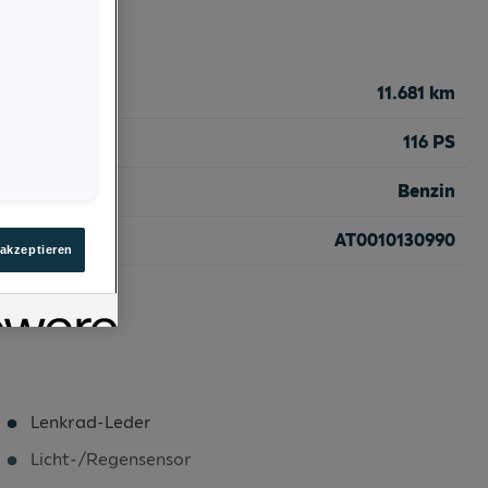
11.681 km
116 PS
Benzin
AT0010130990
 akzeptieren
Lenkrad-Leder
Licht-/Regensensor