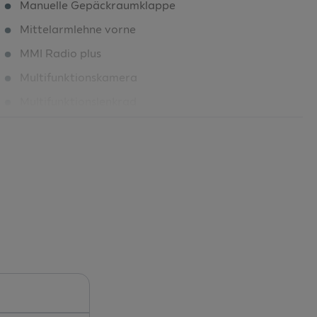
Manuelle Gepäckraumklappe
Mittelarmlehne vorne
MMI Radio plus
Multifunktionskamera
Multifunktionslenkrad
Nichtraucherausführung
Notbremsassistent vorn
Park Distanz Kontrolle hinten
Parkassistent mit Einparkhilfe plus
Räder "5-Doppelarm" 7,0Jx16
Reifendruck-Kontrollanzeige
Reifenreparaturset
Rücksitzlehne umklappbar