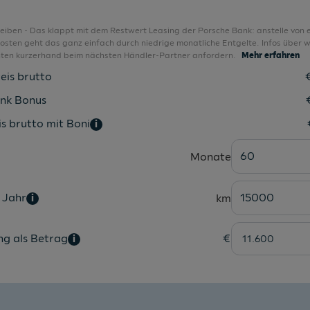
i-Size: Top Tether für äußere Fondsitze
Induktive Ladeschale für Smartphones
bleiben - Das klappt mit dem Restwert Leasing der Porsche Bank: anstelle von 
sten geht das ganz einfach durch niedrige monatliche Entgelte. Infos über w
Infotainmentpaket Basis
nten kurzerhand beim nächsten Händler-Partner anfordern.
Mehr erfahren
Infotainmentpaket Connectivity
eis brutto
Innenspiegel abblendbar
nk Bonus
Interieur mit Sportsitzen in Schwarz
s brutto mit Boni
i
Kamerabasierte Verkehrszeichenerkennung
60
Monate
Keyless-Funktion
Kindersicherung elektrisch betätigt
 Jahr
15000
km
i
Klarglas
Klimaautomatik
ng als Betrag
€
i
Klimatisierungspaket
Komfortöffnung Gepäckraumklappe
Komfortpaket Basis