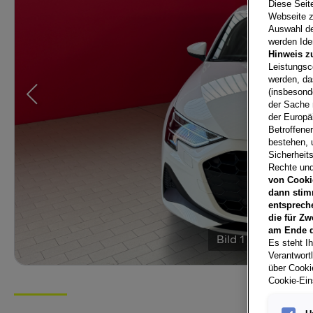
Diese Seit
Webseite z
Auswahl der
werden Iden
Hinweis z
Leistungsc
werden, da
(insbesond
der Sache 
der Europä
Betroffene
bestehen, 
Sicherheits
Rechte und
von Cooki
dann stim
entsprech
die für Zw
am Ende d
Bild
1
/
26
Es steht Ih
Verantwort
über Cookie
Cookie-Ein