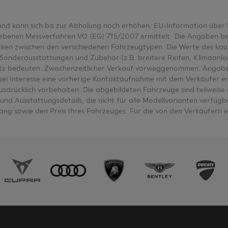
tand kann sich bis zur Abholung noch erhöhen. EU-Information üb
nen Messverfahren VO (EG) 715/2007 ermittelt. Die Angaben bezieh
wecken zwischen den verschiedenen Fahrzeugtypen. Die Werte des k
Sonderausstattungen und Zubehör (z.B. breitere Reifen, Klimaanl
tz bedeuten. Zwischenzeitlicher Verkauf vorweggenommen. Angabe
e bei Interesse eine vorherige Kontaktaufnahme mit dem Verkäufer e
ausdrücklich vorbehalten. Die abgebildeten Fahrzeuge sind teilwei
nd Ausstattungsdetails, die nicht für alle Modellvarianten verfügbar
ng sowie den Preis Ihres Fahrzeuges. Für die von den Verkäufern 