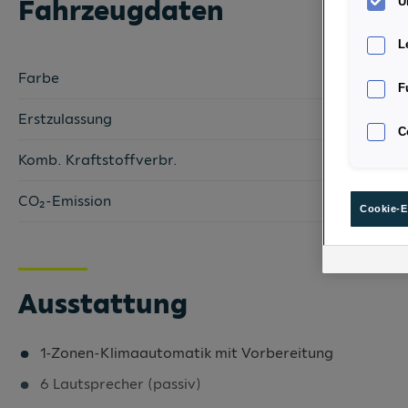
Fahrzeugdaten
U
L
Farbe
F
Erstzulassung
C
Komb. Kraftstoffverbr.
CO₂-Emission
Cookie-E
Ausstattung
1-Zonen-Klimaautomatik mit Vorbereitung
6 Lautsprecher (passiv)