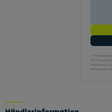
Dachkantenspoiler
Datenmodul Europa
Dekoreinlage Feinlack Vulkangrau
Digitaler Radioempfang
Doppeltonhorn
eCall: gesetzlicher Notruf
** Freibleiben
147,72 und Be
Sollzinssatz 7
Verkaufsberate
Händlerinformation