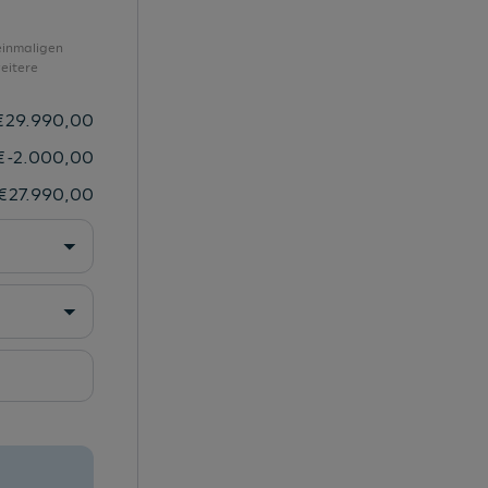
Scheibenbremsen vorn, 15 Zoll
Scheinwerfer
einmaligen
eitere
Seitenairbags vorn und Kopfairbagsystem
Seitenfenster ab B-Säule abgedunkelt
€
29.990,00
Serienfahrwerk
€
-2.000,00
Sitzbezug Stoff
€
27.990,00
Sonnenschutzverglasung abgedunkelt
Soundsystem
Sportback
Spurverlassenswarnung
Start-Stopp-System
Start/Stopp-System
Stoßfänger
Tagfahrlicht