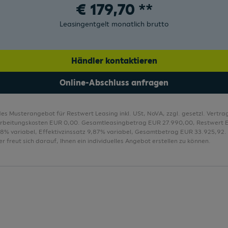
€
179,70
**
Komfortschlüssel ohne Safelock
Leasingentgelt monatlich brutto
Kopfairbags
Kopfstützen hinten 3 Stück
Händler kontaktieren
Kopfstützen vorne
Online-Abschluss anfragen
Lagerbonus für Privatkunden 3 %
Lederlenkrad im 3-Speichen-Design
des Musterangebot für Restwert Leasing inkl. USt, NoVA, zzgl. gesetzl. Vert
arbeitungskosten EUR 0,00. Gesamtleasingbetrag EUR 27.990,00, Restwert 
,28% variabel, Effektivzinssatz 9,87% variabel, Gesamtbetrag EUR 33.925,92. 
r freut sich darauf, Ihnen ein individuelles Angebot erstellen zu können.