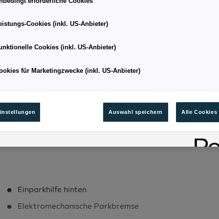
nbedingt erforderliche Cookies
eistungs-Cookies (inkl. US-Anbieter)
Fließheck
Kilometerstand
unktionelle Cookies (inkl. US-Anbieter)
09/2025
Leistung
ookies für Marketingzwecke (inkl. US-Anbieter)
5.5
Kraftstoffart
126
Bestandsnummer
instellungen
Auswahl speichern
Alle Cookies
Einparkhilfe hinten
Elektromechanische Parkbremse