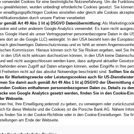
e verwendet Cookies für eine bestmögliche Nutzererfahrung. Um die Funktional
u gewährleisten, wurden unbedingt erforderliche Cookies gesetzt. Sie können
 einwilligungspflichtigen Cookies einstellen oder gleich alle Cookies akzepti
tifikationsdaten durch unsere Partner verarbeitet.
ur gemäß Art 49 Abs 1 lit a) DSGVO Datenübermittlung:
Als Marketingcook
Laufzeit
ookie wird unter anderem Google Analytics verwendet. Es kann nicht ausges
60 Monate
ss Google Irland als unser Vertragspartner personenbezogene Daten in die U
ere dort an die Google LLC) weitergibt. In den USA besteht kein der Europäi
nach gleichwertiges Datenschutzniveau und es fehlt an einem Angemessenh
Händler kontak
ischen Kommission. Hieraus können sich für Sie Risiken ergeben, weil Sie Ih
r in den USA nicht wirksam durchsetzen können, in den USA keine Datensch
**
Freibleibendes Musterang
und weil nicht ausgeschlossen werden kann, dass aufgrund aktueller Gesetz
Vertragsgebühr EUR 147,72
behörden einen Zugriff auf Daten erlangen können, wobei Eingriffe in Ihre per
Gesamtleasingbetrag EUR 2
 Freiheiten nicht auf das absolut Notwendige beschränkt sind.
Sollten Sie d
variabel, Effektivzinssatz 
es für Marketingzwecke oder Leistungscookies auch für US-Dienstleister
Verkaufsberater freut sich d
men Sie damit auch gemäß Art 49 Abs 1 lit a) DSGVO der Übermittlung d
können.
enden Cookies enthaltenen personenbezogenen Daten zu. Details zu den
T
ecke von Google Analytics gesetzt werden, finden Sie in den Cookie-Ein
er Webseite.
nen frei, Ihre Einwilligung jederzeit zu geben, zu verweigern oder zurückzuzie
lich für diese Website und die Cookies ist die Porsche Bank AG. Nähere Info
s finden Sie in der Cookie-Richtlinie oder in den Cookie-Einstellungen. Sie fi
stellungen am Ende der Webseite.