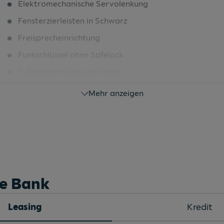
Elektromechanische Servolenkung
Fensterzierleisten in Schwarz
Freisprecheinrichtung
Funkschlüssel ohne Safelock
Fußmatten vorn und hinten
Gepäckraumklappe elektrisch
Mehr anzeigen
Geschwindigkeitsbegrenzer
Geschwindigkeitsbegrenzer
Geschwindigkeitsbegrenzungsanlage
Gurtanlegekontrolle
Halteassistent
he Bank
Heckleuchten
Leasing
Kredit
Heckscheiben-Wisch-Waschanlage