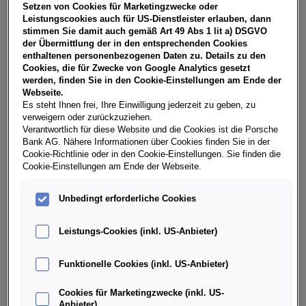
Setzen von Cookies für Marketingzwecke oder
Teilen
PDF herunterladen
Leistungscookies auch für US-Dienstleister erlauben, dann
**
Freibleibendes Musterangebot für Restwert Leasing inkl.
stimmen Sie damit auch gemäß Art 49 Abs 1 lit a) DSGVO
USt, NoVA, zzgl. gesetzl. Vertragsgebühr EUR 147,95 und
der Übermittlung der in den entsprechenden Cookies
Bearbeitungskosten EUR 0,00. Gesamtleasingbetrag EUR
enthaltenen personenbezogenen Daten zu. Details zu den
26.990,00, Restwert EUR 10.927,73, Sollzinssatz 7,28%
Cookies, die für Zwecke von Google Analytics gesetzt
variabel, Effektivzinssatz 8,47% variabel, Gesamtbetrag EUR
werden, finden Sie in den Cookie-Einstellungen am Ende der
33.493,08. Ihr Verkaufsberater freut sich darauf, Ihnen ein
Webseite.
individuelles Angebot erstellen zu können.
Es steht Ihnen frei, Ihre Einwilligung jederzeit zu geben, zu
verweigern oder zurückzuziehen.
Verantwortlich für diese Website und die Cookies ist die Porsche
Bank AG. Nähere Informationen über Cookies finden Sie in der
Cookie-Richtlinie oder in den Cookie-Einstellungen. Sie finden die
Weitere Infos & Daten
Cookie-Einstellungen am Ende der Webseite.
Fahrzeugdaten
Unbedingt erforderliche Cookies
Leistungs-Cookies (inkl. US-Anbieter)
Ausstattung
Funktionelle Cookies (inkl. US-Anbieter)
Finanzierung über die Porsche Bank
Cookies für Marketingzwecke (inkl. US-
Anbieter)