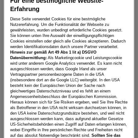
Für eine bestmögliche Website-
Bild
1
/
19
Erfahrung
Diese Seite verwendet Cookies für eine bestmögliche
Nutzererfahrung. Um die Funktionalität der Webseite zu
A1 Sportback 30 TFSI intense
gewährleisten, wurden unbedingt erforderliche Cookies gesetzt.
Sie können unten Ihre Auswahl der einwilligungspflichtigen
8330
Feldbach
Cookies einstellen oder gleich alle Cookies akzeptieren. Dadurch
werden Identifikationsdaten durch unsere Partner verarbeitet.
Leasing
Kredit
Hinweis zur gemäß Art 49 Abs 1 lit a) DSGVO
Datenübermittlung:
Als Marketingcookie und Leistungscookie
wird unter anderem Google Analytics verwendet. Es kann nicht
ausgeschlossen werden, dass Google Irland als unser
€
290,29
**
Vertragspartner personenbezogene Daten in die USA
pro Monat
(insbesondere dort an die Google LLC) weitergibt. In den USA
besteht kein der Europäischen Union der Sache nach
gleichwertiges Datenschutzniveau und es fehlt an einem
Laufzeit
pro Jahr
Eigenleistung
Angemessenheitsbeschluss der Europäischen Kommission.
Hieraus können sich für Sie Risiken ergeben, weil Sie Ihre Rechte
60 Monate
15.000
km
€
5.000
als Betroffener in den USA nicht wirksam durchsetzen können, in
den USA keine Datenschutzgrundsätze bestehen, und weil nicht
ausgeschlossen werden kann, dass aufgrund aktueller Gesetze
Händler kontaktieren
US-Sicherheitsbehörden einen Zugriff auf Daten erlangen können,
wobei Eingriffe in Ihre persönlichen Rechte und Freiheiten nicht
Online-Abschluss anfragen
auf das absolut Notwendige beschränkt sind.
Sollten Sie das