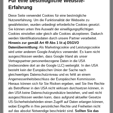
Für eine bestmögliche Website-
Bild
1
/
19
Erfahrung
Diese Seite verwendet Cookies für eine bestmögliche
Nutzererfahrung. Um die Funktionalität der Webseite zu
A1 Sportback 30 TFSI intense
gewährleisten, wurden unbedingt erforderliche Cookies gesetzt.
Sie können unten Ihre Auswahl der einwilligungspflichtigen
8330
Feldbach
Cookies einstellen oder gleich alle Cookies akzeptieren. Dadurch
werden Identifikationsdaten durch unsere Partner verarbeitet.
Leasing
Kredit
Hinweis zur gemäß Art 49 Abs 1 lit a) DSGVO
Datenübermittlung:
Als Marketingcookie und Leistungscookie
wird unter anderem Google Analytics verwendet. Es kann nicht
ausgeschlossen werden, dass Google Irland als unser
€
290,29
**
Vertragspartner personenbezogene Daten in die USA
pro Monat
(insbesondere dort an die Google LLC) weitergibt. In den USA
besteht kein der Europäischen Union der Sache nach
gleichwertiges Datenschutzniveau und es fehlt an einem
Laufzeit
pro Jahr
Eigenleistung
Angemessenheitsbeschluss der Europäischen Kommission.
Hieraus können sich für Sie Risiken ergeben, weil Sie Ihre Rechte
60 Monate
15.000
km
€
5.000
als Betroffener in den USA nicht wirksam durchsetzen können, in
den USA keine Datenschutzgrundsätze bestehen, und weil nicht
ausgeschlossen werden kann, dass aufgrund aktueller Gesetze
Händler kontaktieren
US-Sicherheitsbehörden einen Zugriff auf Daten erlangen können,
wobei Eingriffe in Ihre persönlichen Rechte und Freiheiten nicht
Online-Abschluss anfragen
auf das absolut Notwendige beschränkt sind.
Sollten Sie das