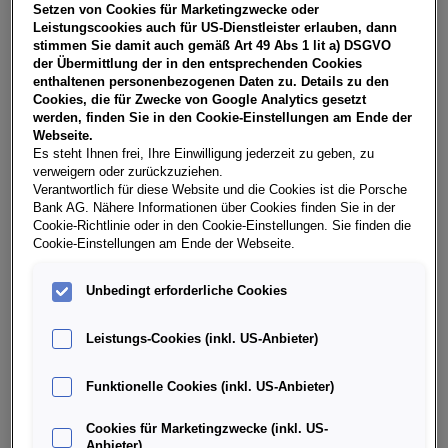
Setzen von Cookies für Marketingzwecke oder
Teilen
PDF herunterladen
Leistungscookies auch für US-Dienstleister erlauben, dann
**
Freibleibendes Musterangebot für Restwert Leasing inkl.
stimmen Sie damit auch gemäß Art 49 Abs 1 lit a) DSGVO
USt, NoVA, zzgl. gesetzl. Vertragsgebühr EUR 147,95 und
der Übermittlung der in den entsprechenden Cookies
Bearbeitungskosten EUR 0,00. Gesamtleasingbetrag EUR
enthaltenen personenbezogenen Daten zu. Details zu den
26.990,00, Restwert EUR 10.927,73, Sollzinssatz 7,28%
Cookies, die für Zwecke von Google Analytics gesetzt
variabel, Effektivzinssatz 8,47% variabel, Gesamtbetrag EUR
werden, finden Sie in den Cookie-Einstellungen am Ende der
33.493,08. Ihr Verkaufsberater freut sich darauf, Ihnen ein
Webseite.
individuelles Angebot erstellen zu können.
Es steht Ihnen frei, Ihre Einwilligung jederzeit zu geben, zu
verweigern oder zurückzuziehen.
Verantwortlich für diese Website und die Cookies ist die Porsche
Bank AG. Nähere Informationen über Cookies finden Sie in der
Cookie-Richtlinie oder in den Cookie-Einstellungen. Sie finden die
Weitere Infos & Daten
Cookie-Einstellungen am Ende der Webseite.
Fahrzeugdaten
Unbedingt erforderliche Cookies
Leistungs-Cookies (inkl. US-Anbieter)
Ausstattung
Funktionelle Cookies (inkl. US-Anbieter)
Finanzierung über die Porsche Bank
Cookies für Marketingzwecke (inkl. US-
Anbieter)