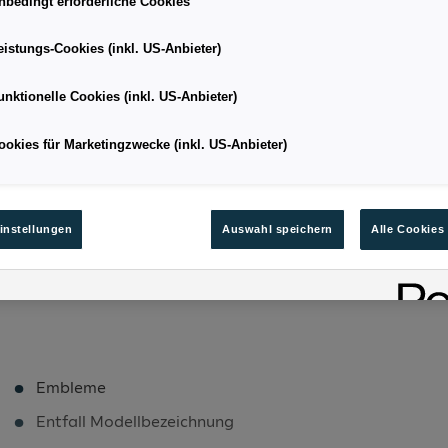
nbedingt erforderliche Cookies
eistungs-Cookies (inkl. US-Anbieter)
Fließheck
Kilometerstand
unktionelle Cookies (inkl. US-Anbieter)
05/2026
Leistung
ookies für Marketingzwecke (inkl. US-Anbieter)
5.5
Kraftstoffart
124
Bestandsnummer
instellungen
Auswahl speichern
Alle Cookies
Embleme
Entfall Modellbezeichnung