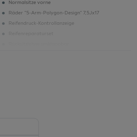
Normalsitze vorne
Räder "5-Arm-Polygon-Design" 7,5Jx17
Reifendruck-Kontrollanzeige
Reifenreparaturset
Rücksitzlehne umklappbar
Schalt-/Wählhebelknauf
Seitenairbags vorne und Kopfairbagsystem
Serienfahrwerk
Sitzbelegungserkennung
Sitzheizung vorne
Soundsystem
Sportback
Sprachdialogsystem