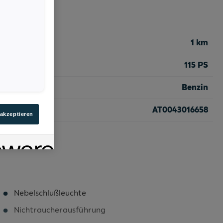
1 km
115 PS
Benzin
AT0043016658
 akzeptieren
Nebelschlußleuchte
Nichtraucherausführung