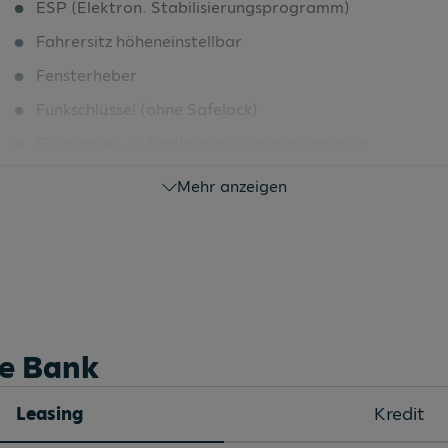
ESP (Elektron. Stabilisierungsprogramm)
Fahrersitz höheneinstellbar
Fensterheber
Funkschlüssel (ohne Safelock)
Fußgänger- u. Radfahrerschutzmaßnahmen
Fußmatten vorne und hinten
Mehr anzeigen
Geschwindigkeitsregelanlage
Handbremshebelgriff in Kunststoff
Handschaltgetriebe 6-Gang
Heckspoiler
Innenbeleuchtung
he Bank
Innenspiegel abblendbar
Leasing
Kredit
Kamerabasierte Verkehrszeichenerkennung