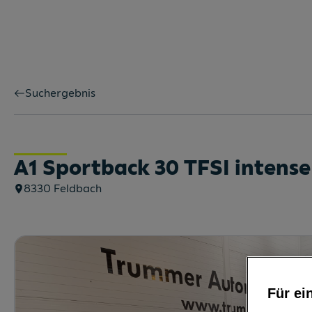
Suchergebnis
A1 Sportback 30 TFSI intense
8330
Feldbach
Für ei