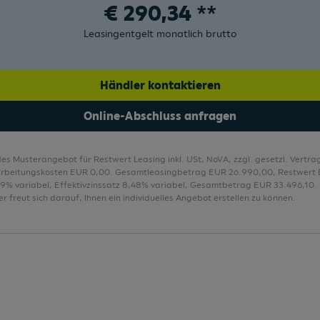
€
290,34
**
Multifunktionskamera
Leasingentgelt monatlich brutto
Händler kontaktieren
Online-Abschluss anfragen
des Musterangebot für Restwert Leasing inkl. USt, NoVA, zzgl. gesetzl. Vert
arbeitungskosten EUR 0,00. Gesamtleasingbetrag EUR 26.990,00, Restwert 
,29% variabel, Effektivzinssatz 8,48% variabel, Gesamtbetrag EUR 33.496,10. 
r freut sich darauf, Ihnen ein individuelles Angebot erstellen zu können.