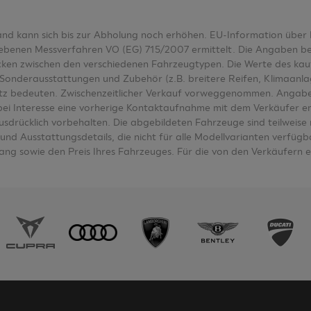
tand kann sich bis zur Abholung noch erhöhen. EU-Information üb
nen Messverfahren VO (EG) 715/2007 ermittelt. Die Angaben bezieh
wecken zwischen den verschiedenen Fahrzeugtypen. Die Werte des k
Sonderausstattungen und Zubehör (z.B. breitere Reifen, Klimaanl
tz bedeuten. Zwischenzeitlicher Verkauf vorweggenommen. Angabe
e bei Interesse eine vorherige Kontaktaufnahme mit dem Verkäufer e
ausdrücklich vorbehalten. Die abgebildeten Fahrzeuge sind teilwei
nd Ausstattungsdetails, die nicht für alle Modellvarianten verfügbar