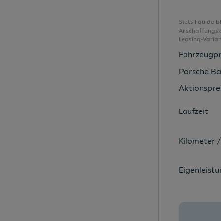
Außenspiegel elektr. einstell-/beheizbar
Außenspiegelgehäuse in Wagenfarbe
Stets liquide 
Anschaffungsko
Ausstattungspaket A1 intense
Leasing-Varia
Bluetooth Schnittstelle
Fahrzeugpr
Bordwerkzeug
Porsche Ba
Dachhimmel in Stoff titangrau
Aktionsprei
Dachkuppel in Kontrastfarbe
Laufzeit
Dachkuppel in Wagenfarbe
Deaktivierungsschalter Beifahrerairbag
Kilometer /
Dekoreinlagen schiefergrau
Digitaler Radioempfang
Eigenleistu
Digitales Kombiinstrument
Einparkhilfe hinten
Einstellbarer Geschwindigkeitsbegrenzer