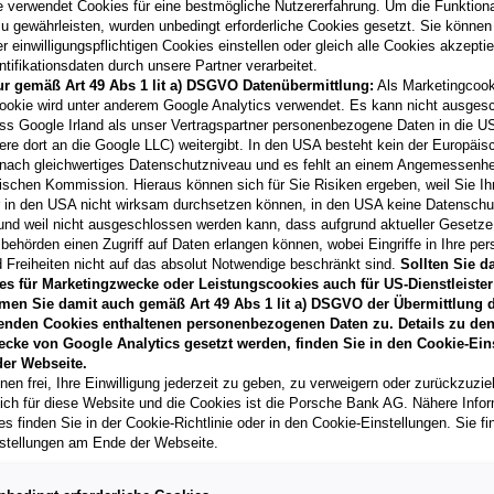
e verwendet Cookies für eine bestmögliche Nutzererfahrung. Um die Funktional
u gewährleisten, wurden unbedingt erforderliche Cookies gesetzt. Sie können
 einwilligungspflichtigen Cookies einstellen oder gleich alle Cookies akzepti
tifikationsdaten durch unsere Partner verarbeitet.
ur gemäß Art 49 Abs 1 lit a) DSGVO Datenübermittlung:
Als Marketingcook
Laufzeit
ookie wird unter anderem Google Analytics verwendet. Es kann nicht ausges
60 Monate
ss Google Irland als unser Vertragspartner personenbezogene Daten in die U
ere dort an die Google LLC) weitergibt. In den USA besteht kein der Europäi
nach gleichwertiges Datenschutzniveau und es fehlt an einem Angemessenh
Händler kontak
ischen Kommission. Hieraus können sich für Sie Risiken ergeben, weil Sie Ih
r in den USA nicht wirksam durchsetzen können, in den USA keine Datensch
**
Freibleibendes Musterang
und weil nicht ausgeschlossen werden kann, dass aufgrund aktueller Gesetz
Vertragsgebühr EUR 147,97
behörden einen Zugriff auf Daten erlangen können, wobei Eingriffe in Ihre per
Gesamtleasingbetrag EUR 2
 Freiheiten nicht auf das absolut Notwendige beschränkt sind.
Sollten Sie d
variabel, Effektivzinssatz
es für Marketingzwecke oder Leistungscookies auch für US-Dienstleister
Verkaufsberater freut sich d
men Sie damit auch gemäß Art 49 Abs 1 lit a) DSGVO der Übermittlung d
können.
enden Cookies enthaltenen personenbezogenen Daten zu. Details zu den
T
ecke von Google Analytics gesetzt werden, finden Sie in den Cookie-Ein
er Webseite.
nen frei, Ihre Einwilligung jederzeit zu geben, zu verweigern oder zurückzuzie
lich für diese Website und die Cookies ist die Porsche Bank AG. Nähere Info
s finden Sie in der Cookie-Richtlinie oder in den Cookie-Einstellungen. Sie fi
stellungen am Ende der Webseite.