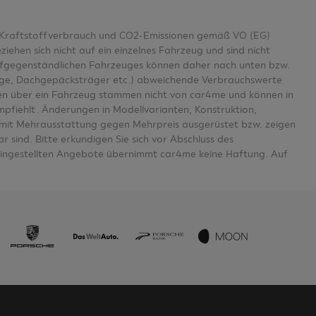
er Kraftstoffverbrauch und CO2-Emissionen gemäß VO (EG)
en sich nicht auf ein einzelnes Fahrzeug und sind nicht
aufgegenständlichen Fahrzeuges können daher nach unten bzw.
age, Dachgepäcksträger etc.) abweichende Verbrauchswerte
n über ein Fahrzeug stammen nicht von car4me und können in
mpfiehlt. Änderungen in Modellvarianten, Konstruktion,
se mit Mehrausstattung gegen Mehrpreis ausgerüstet bzw. zeigen
 sind. Bitte erkundigen Sie sich vor Abschluss des