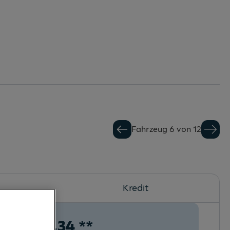
Fahrzeug 6 von 12
Kredit
€
290,34
**