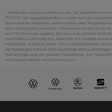
*
Abbildungen können Symbolfotos sein. Der tatsächliche km-S
715/2007: Die angegebenen Werte wurden nach den vorgeschriebe
Bestandteil des Angebotes, sondern dienen allein Vergleichsz
oben vom Angebot abweichen. Insbesondere können sich durch 
und CO2-Emissionen ergeben. Dies kann einen höheren NoVA-Sa
Einzelfällen unvollständig bzw. fehlerhaft sein, weshalb car4m
Ausstattung, technische Daten, Preis sowie Eingabefehler sind 
die Abbildungen teilweise aufpreispflichtige Mehrausstattungen u