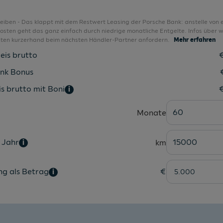
Kindersitzbefestigung i-Size/ISOFIX
Komfortklimaautomatik 2-Zonen
bleiben - Das klappt mit dem Restwert Leasing der Porsche Bank: anstelle von 
sten geht das ganz einfach durch niedrige monatliche Entgelte. Infos über w
Kontrastpaket 2
nten kurzerhand beim nächsten Händler-Partner anfordern.
Mehr erfahren
Kopfstützen für Vordersitze
eis brutto
Kopfstützen hinten 3 Stück
nk Bonus
Lagerbonus für Privatkunden 3 %
s brutto mit Boni
i
LED-Scheinwerfer
60
Monate
Lederlenkrad im 3-Speichen-Design
Leuchtweitenregulierung elektrisch
 Jahr
15000
km
i
Licht- und Regensensor
LM-Felgen
ng als Betrag
€
i
Mittelarmlehne vorne
MMI Radio Plus
Modellbezeichnung