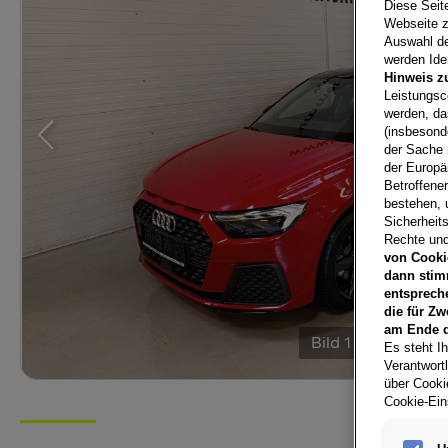
Diese Seit
Webseite z
Auswahl der
werden Iden
Hinweis z
Leistungsc
werden, da
(insbesond
der Sache 
der Europä
Betroffene
bestehen, 
Sicherheits
Rechte und
von Cooki
dann stim
entsprech
die für Zw
am Ende d
Bild
1
/
19
Es steht Ih
Verantwort
über Cookie
Cookie-Ein