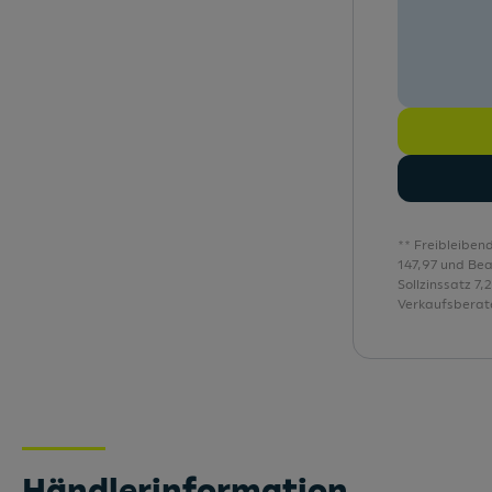
Elektromechanische Servolenkung
** Freibleiben
147,97 und Be
Sollzinssatz 7
Verkaufsberate
Händlerinformation