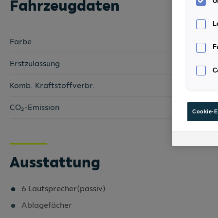
Fahrzeugdaten
U
L
Farbe
F
Erstzulassung
C
Komb. Kraftstoffverbr.
CO₂-Emission
Cookie-E
Ausstattung
6 Lautsprecher(passiv)
Ablagefächer