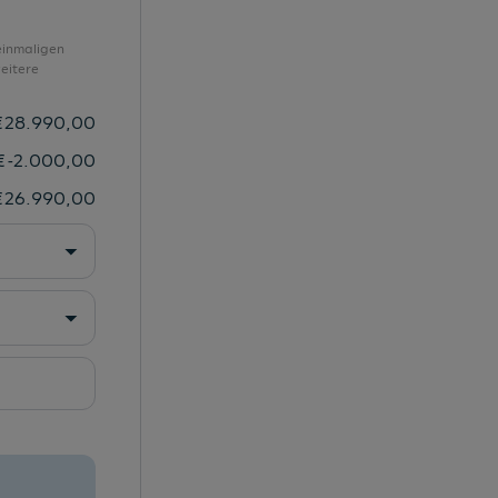
Spurverlassenswarnung
Start/Stopp-System
einmaligen
eitere
Staub- und Pollenfilter
Stoff Debüt
€
28.990,00
Stoßfänger
€
-2.000,00
Tagfahrlicht
€
26.990,00
Technologiepaket
USB-Schnittstelle
Vorbereitung für MMI Navigation plus
Wärmeschutzverglasung
Warndreieck/Verbandsmaterial
Waschwasser-Standanzeige
Wegfahrsperre elektronisch
Zierleiste