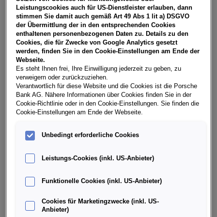
NoVA, zzgl. gesetzl. Vertragsgebühr EUR 148,98 und
Leistungscookies auch für US-Dienstleister erlauben, dann
Bearbeitungskosten EUR 0,00. Ihr Verkaufsberater freut
stimmen Sie damit auch gemäß Art 49 Abs 1 lit a) DSGVO
sich darauf, Ihnen ein individuelles Angebot erstellen zu
der Übermittlung der in den entsprechenden Cookies
können.
enthaltenen personenbezogenen Daten zu. Details zu den
Cookies, die für Zwecke von Google Analytics gesetzt
werden, finden Sie in den Cookie-Einstellungen am Ende der
Webseite.
Es steht Ihnen frei, Ihre Einwilligung jederzeit zu geben, zu
Weitere Infos & Daten
verweigern oder zurückzuziehen.
Verantwortlich für diese Website und die Cookies ist die Porsche
Bank AG. Nähere Informationen über Cookies finden Sie in der
Fahrzeugdaten
Cookie-Richtlinie oder in den Cookie-Einstellungen. Sie finden die
Cookie-Einstellungen am Ende der Webseite.
Ausstattung
Unbedingt erforderliche Cookies
Leistungs-Cookies (inkl. US-Anbieter)
Finanzierung über die Porsche Bank
Funktionelle Cookies (inkl. US-Anbieter)
Händlerinformation
Cookies für Marketingzwecke (inkl. US-
Anbieter)