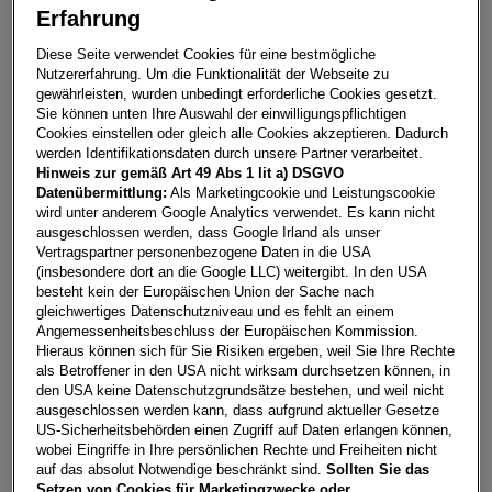
Erfahrung
Kamiq Monte Carlo TSI DSG
Diese Seite verwendet Cookies für eine bestmögliche
Nutzererfahrung. Um die Funktionalität der Webseite zu
2851
Krumbach
gewährleisten, wurden unbedingt erforderliche Cookies gesetzt.
Sie können unten Ihre Auswahl der einwilligungspflichtigen
Leasing
Kredit
Cookies einstellen oder gleich alle Cookies akzeptieren. Dadurch
werden Identifikationsdaten durch unsere Partner verarbeitet.
Hinweis zur gemäß Art 49 Abs 1 lit a) DSGVO
Datenübermittlung:
Als Marketingcookie und Leistungscookie
€
292,88
**
wird unter anderem Google Analytics verwendet. Es kann nicht
pro Monat
ausgeschlossen werden, dass Google Irland als unser
Vertragspartner personenbezogene Daten in die USA
(insbesondere dort an die Google LLC) weitergibt. In den USA
besteht kein der Europäischen Union der Sache nach
Laufzeit
pro Jahr
Eigenleistung
gleichwertiges Datenschutzniveau und es fehlt an einem
60 Monate
15.000
km
€
5.000
Angemessenheitsbeschluss der Europäischen Kommission.
Hieraus können sich für Sie Risiken ergeben, weil Sie Ihre Rechte
als Betroffener in den USA nicht wirksam durchsetzen können, in
Händler kontaktieren
den USA keine Datenschutzgrundsätze bestehen, und weil nicht
ausgeschlossen werden kann, dass aufgrund aktueller Gesetze
US-Sicherheitsbehörden einen Zugriff auf Daten erlangen können,
Online-Abschluss anfragen
wobei Eingriffe in Ihre persönlichen Rechte und Freiheiten nicht
Teilen
PDF herunterladen
auf das absolut Notwendige beschränkt sind.
Sollten Sie das
**
Freibleibendes Musterangebot für Mietleasing inkl. USt,
Setzen von Cookies für Marketingzwecke oder