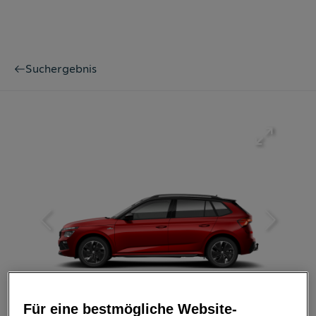
Suchergebnis
Bild
1
/
6
Für eine bestmögliche Website-