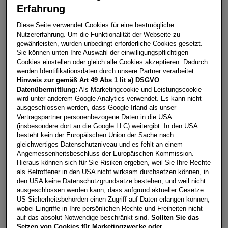
Erfahrung
Kamiq Monte Carlo TSI DSG
Diese Seite verwendet Cookies für eine bestmögliche
Nutzererfahrung. Um die Funktionalität der Webseite zu
2851
Krumbach
gewährleisten, wurden unbedingt erforderliche Cookies gesetzt.
Sie können unten Ihre Auswahl der einwilligungspflichtigen
Leasing
Kredit
Cookies einstellen oder gleich alle Cookies akzeptieren. Dadurch
werden Identifikationsdaten durch unsere Partner verarbeitet.
Hinweis zur gemäß Art 49 Abs 1 lit a) DSGVO
Datenübermittlung:
Als Marketingcookie und Leistungscookie
€
292,88
**
wird unter anderem Google Analytics verwendet. Es kann nicht
pro Monat
ausgeschlossen werden, dass Google Irland als unser
Vertragspartner personenbezogene Daten in die USA
(insbesondere dort an die Google LLC) weitergibt. In den USA
besteht kein der Europäischen Union der Sache nach
Laufzeit
pro Jahr
Eigenleistung
gleichwertiges Datenschutzniveau und es fehlt an einem
60 Monate
15.000
km
€
5.000
Angemessenheitsbeschluss der Europäischen Kommission.
Hieraus können sich für Sie Risiken ergeben, weil Sie Ihre Rechte
als Betroffener in den USA nicht wirksam durchsetzen können, in
Händler kontaktieren
den USA keine Datenschutzgrundsätze bestehen, und weil nicht
ausgeschlossen werden kann, dass aufgrund aktueller Gesetze
US-Sicherheitsbehörden einen Zugriff auf Daten erlangen können,
Online-Abschluss anfragen
wobei Eingriffe in Ihre persönlichen Rechte und Freiheiten nicht
Teilen
PDF herunterladen
auf das absolut Notwendige beschränkt sind.
Sollten Sie das
**
Freibleibendes Musterangebot für Mietleasing inkl. USt,
Setzen von Cookies für Marketingzwecke oder