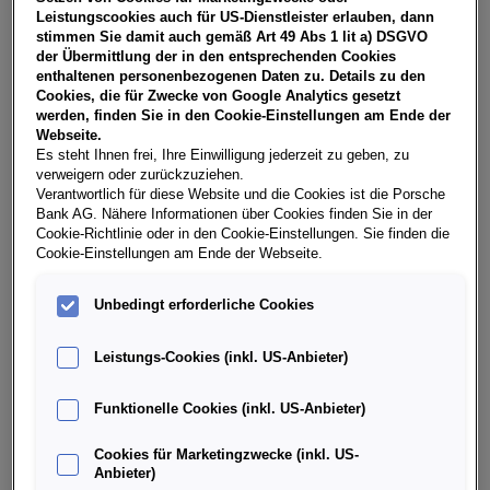
NoVA, zzgl. gesetzl. Vertragsgebühr EUR 148,98 und
Leistungscookies auch für US-Dienstleister erlauben, dann
Bearbeitungskosten EUR 0,00. Ihr Verkaufsberater freut
stimmen Sie damit auch gemäß Art 49 Abs 1 lit a) DSGVO
sich darauf, Ihnen ein individuelles Angebot erstellen zu
der Übermittlung der in den entsprechenden Cookies
können.
enthaltenen personenbezogenen Daten zu. Details zu den
Cookies, die für Zwecke von Google Analytics gesetzt
werden, finden Sie in den Cookie-Einstellungen am Ende der
Webseite.
Es steht Ihnen frei, Ihre Einwilligung jederzeit zu geben, zu
Weitere Infos & Daten
verweigern oder zurückzuziehen.
Verantwortlich für diese Website und die Cookies ist die Porsche
Bank AG. Nähere Informationen über Cookies finden Sie in der
Fahrzeugdaten
Cookie-Richtlinie oder in den Cookie-Einstellungen. Sie finden die
Cookie-Einstellungen am Ende der Webseite.
Ausstattung
Unbedingt erforderliche Cookies
Leistungs-Cookies (inkl. US-Anbieter)
Finanzierung über die Porsche Bank
Funktionelle Cookies (inkl. US-Anbieter)
Händlerinformation
Cookies für Marketingzwecke (inkl. US-
Anbieter)