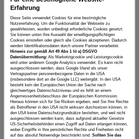
Erfahrung
Caddy Cargo TDI
Diese Seite verwendet Cookies für eine bestmögliche
4680
Haag/Hausruck
Nutzererfahrung. Um die Funktionalität der Webseite zu
gewährleisten, wurden unbedingt erforderliche Cookies gesetzt.
Leasing
Kredit
Sie können unten Ihre Auswahl der einwilligungspflichtigen
Cookies einstellen oder gleich alle Cookies akzeptieren. Dadurch
werden Identifikationsdaten durch unsere Partner verarbeitet.
Hinweis zur gemäß Art 49 Abs 1 lit a) DSGVO
€
294,79
**
Datenübermittlung:
Als Marketingcookie und Leistungscookie
wird unter anderem Google Analytics verwendet. Es kann nicht
pro Monat
ausgeschlossen werden, dass Google Irland als unser
Vertragspartner personenbezogene Daten in die USA
(insbesondere dort an die Google LLC) weitergibt. In den USA
Laufzeit
pro Jahr
Eigenleistung
besteht kein der Europäischen Union der Sache nach
60 Monate
15.000
km
€
5.000
gleichwertiges Datenschutzniveau und es fehlt an einem
Angemessenheitsbeschluss der Europäischen Kommission.
Hieraus können sich für Sie Risiken ergeben, weil Sie Ihre Rechte
als Betroffener in den USA nicht wirksam durchsetzen können, in
Händler kontaktieren
den USA keine Datenschutzgrundsätze bestehen, und weil nicht
ausgeschlossen werden kann, dass aufgrund aktueller Gesetze
Online-Abschluss anfragen
US-Sicherheitsbehörden einen Zugriff auf Daten erlangen können,
wobei Eingriffe in Ihre persönlichen Rechte und Freiheiten nicht
Teilen
PDF herunterladen
auf das absolut Notwendige beschränkt sind.
Sollten Sie das
**
Freibleibendes Musterangebot für Unternehmenskunden.