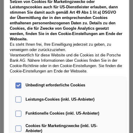
Setzen von Cookies für Marketingzwecke oder
Restwert Leasing inkl. USt, NoVA, zzgl. gesetzl.
Leistungscookies auch für US-Dienstleister erlauben, dann
Vertragsgebühr EUR 149,74 und Bearbeitungskosten EUR
stimmen Sie damit auch gemäß Art 49 Abs 1 lit a) DSGVO
0,00. Gesamtleasingbetrag EUR 27.290,00, Restwert EUR
der Übermittlung der in den entsprechenden Cookies
11.033,10, Sollzinssatz 7,28% variabel, Effektivzinssatz 8,46%
enthaltenen personenbezogenen Daten zu. Details zu den
variabel, Gesamtbetrag EUR 33.870,24. Ihr Verkaufsberater
Cookies, die für Zwecke von Google Analytics gesetzt
freut sich darauf, Ihnen ein individuelles Angebot erstellen zu
werden, finden Sie in den Cookie-Einstellungen am Ende der
können.
Webseite.
Es steht Ihnen frei, Ihre Einwilligung jederzeit zu geben, zu
verweigern oder zurückzuziehen.
Verantwortlich für diese Website und die Cookies ist die Porsche
Weitere Infos & Daten
Bank AG. Nähere Informationen über Cookies finden Sie in der
Cookie-Richtlinie oder in den Cookie-Einstellungen. Sie finden die
Cookie-Einstellungen am Ende der Webseite.
Fahrzeugdaten
Unbedingt erforderliche Cookies
Ausstattung
Leistungs-Cookies (inkl. US-Anbieter)
Funktionelle Cookies (inkl. US-Anbieter)
Finanzierung über die Porsche Bank
Cookies für Marketingzwecke (inkl. US-
Anbieter)
Händlerinformation