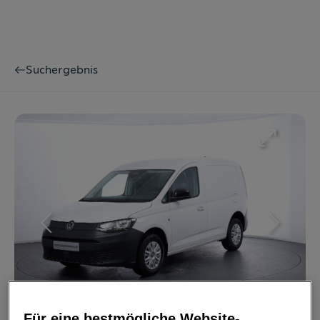
Suchergebnis
Bild
1
/
26
Für eine bestmögliche Website-