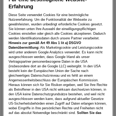
Erfahrung
Caddy Cargo TDI
Diese Seite verwendet Cookies für eine bestmögliche
4680
Haag/Hausruck
Nutzererfahrung. Um die Funktionalität der Webseite zu
gewährleisten, wurden unbedingt erforderliche Cookies gesetzt.
Leasing
Kredit
Sie können unten Ihre Auswahl der einwilligungspflichtigen
Cookies einstellen oder gleich alle Cookies akzeptieren. Dadurch
werden Identifikationsdaten durch unsere Partner verarbeitet.
Hinweis zur gemäß Art 49 Abs 1 lit a) DSGVO
€
294,84
**
Datenübermittlung:
Als Marketingcookie und Leistungscookie
wird unter anderem Google Analytics verwendet. Es kann nicht
pro Monat
ausgeschlossen werden, dass Google Irland als unser
Vertragspartner personenbezogene Daten in die USA
(insbesondere dort an die Google LLC) weitergibt. In den USA
Laufzeit
pro Jahr
Eigenleistung
besteht kein der Europäischen Union der Sache nach
60 Monate
15.000
km
€
5.000
gleichwertiges Datenschutzniveau und es fehlt an einem
Angemessenheitsbeschluss der Europäischen Kommission.
Hieraus können sich für Sie Risiken ergeben, weil Sie Ihre Rechte
als Betroffener in den USA nicht wirksam durchsetzen können, in
Händler kontaktieren
den USA keine Datenschutzgrundsätze bestehen, und weil nicht
ausgeschlossen werden kann, dass aufgrund aktueller Gesetze
Online-Abschluss anfragen
US-Sicherheitsbehörden einen Zugriff auf Daten erlangen können,
wobei Eingriffe in Ihre persönlichen Rechte und Freiheiten nicht
Teilen
PDF herunterladen
auf das absolut Notwendige beschränkt sind.
Sollten Sie das
**
Freibleibendes Musterangebot für Unternehmenskunden.