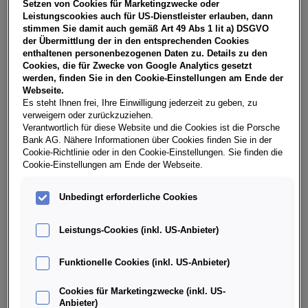
Setzen von Cookies für Marketingzwecke oder
Restwert Leasing inkl. USt, NoVA, zzgl. gesetzl.
Leistungscookies auch für US-Dienstleister erlauben, dann
Vertragsgebühr EUR 149,75 und Bearbeitungskosten EUR
stimmen Sie damit auch gemäß Art 49 Abs 1 lit a) DSGVO
0,00. Gesamtleasingbetrag EUR 27.290,00, Restwert EUR
der Übermittlung der in den entsprechenden Cookies
11.033,10, Sollzinssatz 7,29% variabel, Effektivzinssatz 8,47%
enthaltenen personenbezogenen Daten zu. Details zu den
variabel, Gesamtbetrag EUR 33.873,25. Ihr Verkaufsberater
Cookies, die für Zwecke von Google Analytics gesetzt
freut sich darauf, Ihnen ein individuelles Angebot erstellen zu
werden, finden Sie in den Cookie-Einstellungen am Ende der
können.
Webseite.
Es steht Ihnen frei, Ihre Einwilligung jederzeit zu geben, zu
verweigern oder zurückzuziehen.
Verantwortlich für diese Website und die Cookies ist die Porsche
Weitere Infos & Daten
Bank AG. Nähere Informationen über Cookies finden Sie in der
Cookie-Richtlinie oder in den Cookie-Einstellungen. Sie finden die
Cookie-Einstellungen am Ende der Webseite.
Fahrzeugdaten
Unbedingt erforderliche Cookies
Ausstattung
Leistungs-Cookies (inkl. US-Anbieter)
Funktionelle Cookies (inkl. US-Anbieter)
Finanzierung über die Porsche Bank
Cookies für Marketingzwecke (inkl. US-
Anbieter)
Händlerinformation