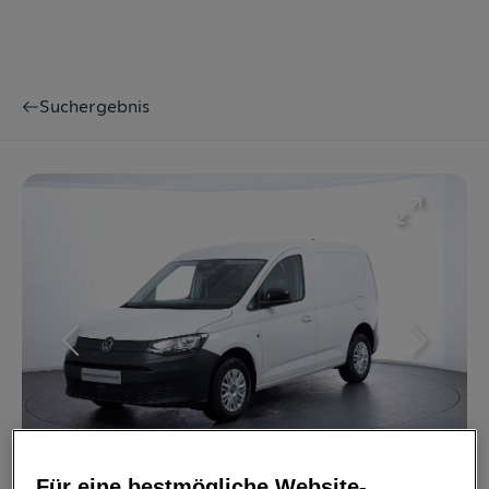
Suchergebnis
Bild
1
/
26
Für eine bestmögliche Website-