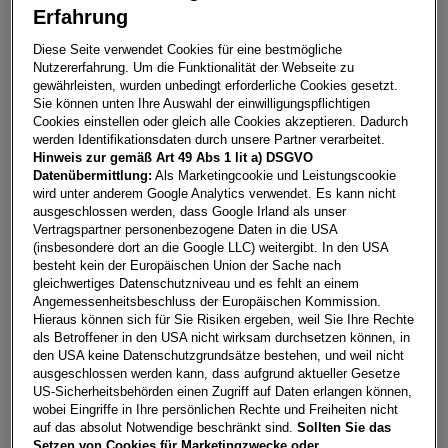
Erfahrung
Leon SP Kombi Style Edition 1.5TSI 115PS
Diese Seite verwendet Cookies für eine bestmögliche
Nutzererfahrung. Um die Funktionalität der Webseite zu
4600
Wels
gewährleisten, wurden unbedingt erforderliche Cookies gesetzt.
Sie können unten Ihre Auswahl der einwilligungspflichtigen
Leasing
Kredit
Cookies einstellen oder gleich alle Cookies akzeptieren. Dadurch
werden Identifikationsdaten durch unsere Partner verarbeitet.
Hinweis zur gemäß Art 49 Abs 1 lit a) DSGVO
Datenübermittlung:
Als Marketingcookie und Leistungscookie
€
288,79
**
wird unter anderem Google Analytics verwendet. Es kann nicht
pro Monat
ausgeschlossen werden, dass Google Irland als unser
Vertragspartner personenbezogene Daten in die USA
(insbesondere dort an die Google LLC) weitergibt. In den USA
besteht kein der Europäischen Union der Sache nach
Laufzeit
pro Jahr
Eigenleistung
gleichwertiges Datenschutzniveau und es fehlt an einem
60 Monate
15.000
km
€
5.000
Angemessenheitsbeschluss der Europäischen Kommission.
Hieraus können sich für Sie Risiken ergeben, weil Sie Ihre Rechte
als Betroffener in den USA nicht wirksam durchsetzen können, in
Händler kontaktieren
den USA keine Datenschutzgrundsätze bestehen, und weil nicht
ausgeschlossen werden kann, dass aufgrund aktueller Gesetze
US-Sicherheitsbehörden einen Zugriff auf Daten erlangen können,
Online-Abschluss anfragen
wobei Eingriffe in Ihre persönlichen Rechte und Freiheiten nicht
Teilen
PDF herunterladen
auf das absolut Notwendige beschränkt sind.
Sollten Sie das
**
Freibleibendes Musterangebot für Mietleasing inkl. USt,
Setzen von Cookies für Marketingzwecke oder