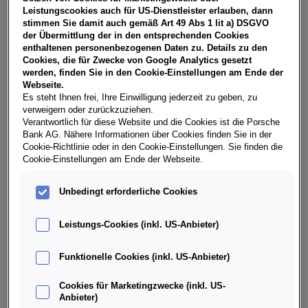
NoVA, zzgl. gesetzl. Vertragsgebühr EUR 147,36 und
Leistungscookies auch für US-Dienstleister erlauben, dann
Bearbeitungskosten EUR 0,00. Ihr Verkaufsberater freut
stimmen Sie damit auch gemäß Art 49 Abs 1 lit a) DSGVO
sich darauf, Ihnen ein individuelles Angebot erstellen zu
der Übermittlung der in den entsprechenden Cookies
können.
enthaltenen personenbezogenen Daten zu. Details zu den
Cookies, die für Zwecke von Google Analytics gesetzt
werden, finden Sie in den Cookie-Einstellungen am Ende der
Webseite.
Es steht Ihnen frei, Ihre Einwilligung jederzeit zu geben, zu
Weitere Infos & Daten
verweigern oder zurückzuziehen.
Verantwortlich für diese Website und die Cookies ist die Porsche
Bank AG. Nähere Informationen über Cookies finden Sie in der
Fahrzeugdaten
Cookie-Richtlinie oder in den Cookie-Einstellungen. Sie finden die
Cookie-Einstellungen am Ende der Webseite.
Ausstattung
Unbedingt erforderliche Cookies
Leistungs-Cookies (inkl. US-Anbieter)
Finanzierung über die Porsche Bank
Funktionelle Cookies (inkl. US-Anbieter)
Händlerinformation
Cookies für Marketingzwecke (inkl. US-
Anbieter)