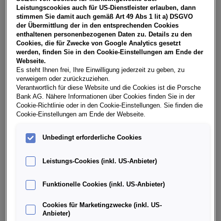
NoVA, zzgl. gesetzl. Vertragsgebühr EUR 147,36 und
Leistungscookies auch für US-Dienstleister erlauben, dann
Bearbeitungskosten EUR 0,00. Ihr Verkaufsberater freut
stimmen Sie damit auch gemäß Art 49 Abs 1 lit a) DSGVO
sich darauf, Ihnen ein individuelles Angebot erstellen zu
der Übermittlung der in den entsprechenden Cookies
können.
enthaltenen personenbezogenen Daten zu. Details zu den
Cookies, die für Zwecke von Google Analytics gesetzt
werden, finden Sie in den Cookie-Einstellungen am Ende der
Webseite.
Es steht Ihnen frei, Ihre Einwilligung jederzeit zu geben, zu
Weitere Infos & Daten
verweigern oder zurückzuziehen.
Verantwortlich für diese Website und die Cookies ist die Porsche
Bank AG. Nähere Informationen über Cookies finden Sie in der
Fahrzeugdaten
Cookie-Richtlinie oder in den Cookie-Einstellungen. Sie finden die
Cookie-Einstellungen am Ende der Webseite.
Ausstattung
Unbedingt erforderliche Cookies
Leistungs-Cookies (inkl. US-Anbieter)
Finanzierung über die Porsche Bank
Funktionelle Cookies (inkl. US-Anbieter)
Händlerinformation
Cookies für Marketingzwecke (inkl. US-
Anbieter)