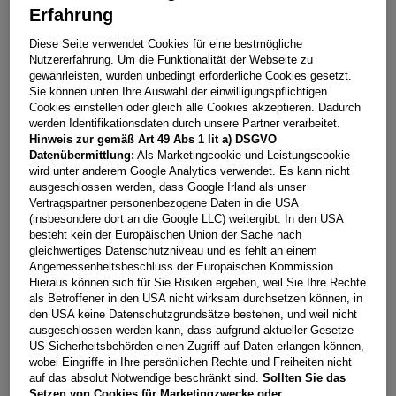
Erfahrung
Leon SP Kombi Style Edition 1.5TSI 115PS
Diese Seite verwendet Cookies für eine bestmögliche
Nutzererfahrung. Um die Funktionalität der Webseite zu
4600
Wels
gewährleisten, wurden unbedingt erforderliche Cookies gesetzt.
Sie können unten Ihre Auswahl der einwilligungspflichtigen
Leasing
Kredit
Cookies einstellen oder gleich alle Cookies akzeptieren. Dadurch
werden Identifikationsdaten durch unsere Partner verarbeitet.
Hinweis zur gemäß Art 49 Abs 1 lit a) DSGVO
Datenübermittlung:
Als Marketingcookie und Leistungscookie
€
288,79
**
wird unter anderem Google Analytics verwendet. Es kann nicht
pro Monat
ausgeschlossen werden, dass Google Irland als unser
Vertragspartner personenbezogene Daten in die USA
(insbesondere dort an die Google LLC) weitergibt. In den USA
besteht kein der Europäischen Union der Sache nach
Laufzeit
pro Jahr
Eigenleistung
gleichwertiges Datenschutzniveau und es fehlt an einem
60 Monate
15.000
km
€
5.000
Angemessenheitsbeschluss der Europäischen Kommission.
Hieraus können sich für Sie Risiken ergeben, weil Sie Ihre Rechte
als Betroffener in den USA nicht wirksam durchsetzen können, in
Händler kontaktieren
den USA keine Datenschutzgrundsätze bestehen, und weil nicht
ausgeschlossen werden kann, dass aufgrund aktueller Gesetze
US-Sicherheitsbehörden einen Zugriff auf Daten erlangen können,
Online-Abschluss anfragen
wobei Eingriffe in Ihre persönlichen Rechte und Freiheiten nicht
Teilen
PDF herunterladen
auf das absolut Notwendige beschränkt sind.
Sollten Sie das
**
Freibleibendes Musterangebot für Mietleasing inkl. USt,
Setzen von Cookies für Marketingzwecke oder