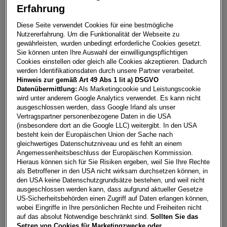
Erfahrung
Ibiza Reference Edition 1.0 80PS
Diese Seite verwendet Cookies für eine bestmögliche
Nutzererfahrung. Um die Funktionalität der Webseite zu
8280
Fuerstenfeld
gewährleisten, wurden unbedingt erforderliche Cookies gesetzt.
Sie können unten Ihre Auswahl der einwilligungspflichtigen
Leasing
Kredit
Cookies einstellen oder gleich alle Cookies akzeptieren. Dadurch
werden Identifikationsdaten durch unsere Partner verarbeitet.
Hinweis zur gemäß Art 49 Abs 1 lit a) DSGVO
Datenübermittlung:
Als Marketingcookie und Leistungscookie
€
85,11
**
wird unter anderem Google Analytics verwendet. Es kann nicht
pro Monat
ausgeschlossen werden, dass Google Irland als unser
Vertragspartner personenbezogene Daten in die USA
(insbesondere dort an die Google LLC) weitergibt. In den USA
besteht kein der Europäischen Union der Sache nach
Laufzeit
pro Jahr
Eigenleistung
gleichwertiges Datenschutzniveau und es fehlt an einem
60 Monate
10.000
km
€
6.500
Angemessenheitsbeschluss der Europäischen Kommission.
Hieraus können sich für Sie Risiken ergeben, weil Sie Ihre Rechte
als Betroffener in den USA nicht wirksam durchsetzen können, in
Händler kontaktieren
den USA keine Datenschutzgrundsätze bestehen, und weil nicht
ausgeschlossen werden kann, dass aufgrund aktueller Gesetze
US-Sicherheitsbehörden einen Zugriff auf Daten erlangen können,
Online-Abschluss anfragen
wobei Eingriffe in Ihre persönlichen Rechte und Freiheiten nicht
Teilen
PDF herunterladen
auf das absolut Notwendige beschränkt sind.
Sollten Sie das
**
Freibleibendes Musterangebot für Mietleasing inkl. USt,
Setzen von Cookies für Marketingzwecke oder