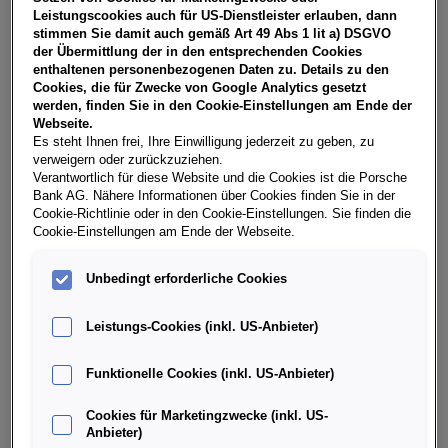
NoVA, zzgl. gesetzl. Vertragsgebühr EUR 76,60 und
Leistungscookies auch für US-Dienstleister erlauben, dann
Bearbeitungskosten EUR 0,00. Ihr Verkaufsberater freut
stimmen Sie damit auch gemäß Art 49 Abs 1 lit a) DSGVO
sich darauf, Ihnen ein individuelles Angebot erstellen zu
der Übermittlung der in den entsprechenden Cookies
können.
enthaltenen personenbezogenen Daten zu. Details zu den
Cookies, die für Zwecke von Google Analytics gesetzt
werden, finden Sie in den Cookie-Einstellungen am Ende der
Webseite.
Es steht Ihnen frei, Ihre Einwilligung jederzeit zu geben, zu
Weitere Infos & Daten
verweigern oder zurückzuziehen.
Verantwortlich für diese Website und die Cookies ist die Porsche
Bank AG. Nähere Informationen über Cookies finden Sie in der
Fahrzeugdaten
Cookie-Richtlinie oder in den Cookie-Einstellungen. Sie finden die
Cookie-Einstellungen am Ende der Webseite.
Ausstattung
Unbedingt erforderliche Cookies
Leistungs-Cookies (inkl. US-Anbieter)
Finanzierung über die Porsche Bank
Funktionelle Cookies (inkl. US-Anbieter)
Händlerinformation
Cookies für Marketingzwecke (inkl. US-
Anbieter)