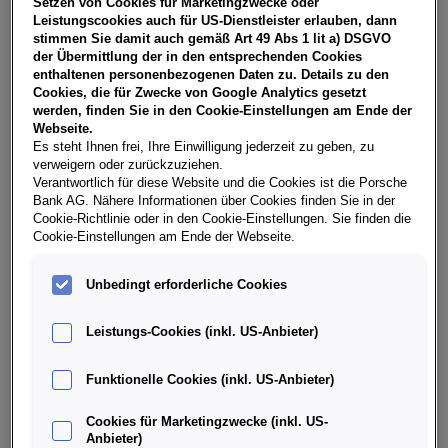
Setzen von Cookies für Marketingzwecke oder
USt, NoVA, zzgl. gesetzl. Vertragsgebühr EUR 144,22 und
Leistungscookies auch für US-Dienstleister erlauben, dann
Bearbeitungskosten EUR 0,00. Gesamtleasingbetrag EUR
stimmen Sie damit auch gemäß Art 49 Abs 1 lit a) DSGVO
26.400,00, Restwert EUR 10.764,00, Sollzinssatz 7,28%
der Übermittlung der in den entsprechenden Cookies
variabel, Effektivzinssatz 8,49% variabel, Gesamtbetrag
enthaltenen personenbezogenen Daten zu. Details zu den
EUR 32.759,82. Ihr Verkaufsberater freut sich darauf, Ihnen
Cookies, die für Zwecke von Google Analytics gesetzt
ein individuelles Angebot erstellen zu können.
werden, finden Sie in den Cookie-Einstellungen am Ende der
Webseite.
Es steht Ihnen frei, Ihre Einwilligung jederzeit zu geben, zu
verweigern oder zurückzuziehen.
Weitere Infos & Daten
Verantwortlich für diese Website und die Cookies ist die Porsche
Bank AG. Nähere Informationen über Cookies finden Sie in der
Cookie-Richtlinie oder in den Cookie-Einstellungen. Sie finden die
Cookie-Einstellungen am Ende der Webseite.
Fahrzeugdaten
Unbedingt erforderliche Cookies
Ausstattung
Leistungs-Cookies (inkl. US-Anbieter)
Finanzierung über die Porsche Bank
Funktionelle Cookies (inkl. US-Anbieter)
Cookies für Marketingzwecke (inkl. US-
Händlerinformation
Anbieter)