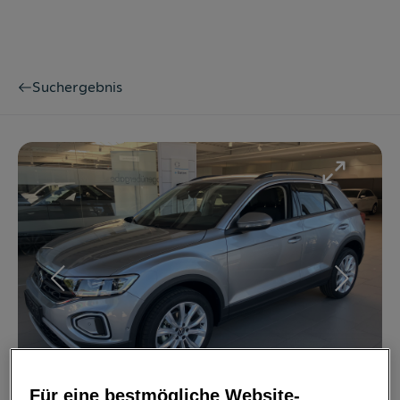
Suchergebnis
Bild
1
/
17
Für eine bestmögliche Website-