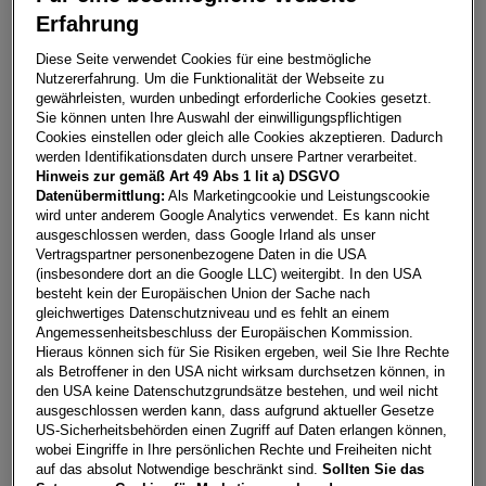
Erfahrung
T-Roc Friends TSI
Diese Seite verwendet Cookies für eine bestmögliche
Nutzererfahrung. Um die Funktionalität der Webseite zu
7000
Eisenstadt
gewährleisten, wurden unbedingt erforderliche Cookies gesetzt.
Sie können unten Ihre Auswahl der einwilligungspflichtigen
Leasing
Kredit
Cookies einstellen oder gleich alle Cookies akzeptieren. Dadurch
werden Identifikationsdaten durch unsere Partner verarbeitet.
Hinweis zur gemäß Art 49 Abs 1 lit a) DSGVO
€
280,86
**
Datenübermittlung:
Als Marketingcookie und Leistungscookie
wird unter anderem Google Analytics verwendet. Es kann nicht
pro Monat
ausgeschlossen werden, dass Google Irland als unser
Vertragspartner personenbezogene Daten in die USA
(insbesondere dort an die Google LLC) weitergibt. In den USA
Laufzeit
pro Jahr
Eigenleistung
besteht kein der Europäischen Union der Sache nach
60 Monate
15.000
km
€
5.000
gleichwertiges Datenschutzniveau und es fehlt an einem
Angemessenheitsbeschluss der Europäischen Kommission.
Hieraus können sich für Sie Risiken ergeben, weil Sie Ihre Rechte
als Betroffener in den USA nicht wirksam durchsetzen können, in
Händler kontaktieren
den USA keine Datenschutzgrundsätze bestehen, und weil nicht
ausgeschlossen werden kann, dass aufgrund aktueller Gesetze
Online-Abschluss anfragen
US-Sicherheitsbehörden einen Zugriff auf Daten erlangen können,
wobei Eingriffe in Ihre persönlichen Rechte und Freiheiten nicht
Teilen
PDF herunterladen
auf das absolut Notwendige beschränkt sind.
Sollten Sie das
**
Freibleibendes Musterangebot für Restwert Leasing inkl.