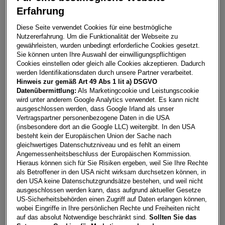
Erfahrung
Taigo Sport TSI DSG
Diese Seite verwendet Cookies für eine bestmögliche
Nutzererfahrung. Um die Funktionalität der Webseite zu
6600
Reutte
gewährleisten, wurden unbedingt erforderliche Cookies gesetzt.
Sie können unten Ihre Auswahl der einwilligungspflichtigen
Leasing
Kredit
Cookies einstellen oder gleich alle Cookies akzeptieren. Dadurch
werden Identifikationsdaten durch unsere Partner verarbeitet.
Hinweis zur gemäß Art 49 Abs 1 lit a) DSGVO
€
294,27
**
Datenübermittlung:
Als Marketingcookie und Leistungscookie
wird unter anderem Google Analytics verwendet. Es kann nicht
pro Monat
ausgeschlossen werden, dass Google Irland als unser
Vertragspartner personenbezogene Daten in die USA
(insbesondere dort an die Google LLC) weitergibt. In den USA
Laufzeit
pro Jahr
Eigenleistung
besteht kein der Europäischen Union der Sache nach
60 Monate
15.000
km
€
5.000
gleichwertiges Datenschutzniveau und es fehlt an einem
Angemessenheitsbeschluss der Europäischen Kommission.
Hieraus können sich für Sie Risiken ergeben, weil Sie Ihre Rechte
als Betroffener in den USA nicht wirksam durchsetzen können, in
Händler kontaktieren
den USA keine Datenschutzgrundsätze bestehen, und weil nicht
ausgeschlossen werden kann, dass aufgrund aktueller Gesetze
Online-Abschluss anfragen
US-Sicherheitsbehörden einen Zugriff auf Daten erlangen können,
wobei Eingriffe in Ihre persönlichen Rechte und Freiheiten nicht
Teilen
PDF herunterladen
auf das absolut Notwendige beschränkt sind.
Sollten Sie das
**
Freibleibendes Musterangebot für Restwert Leasing inkl.