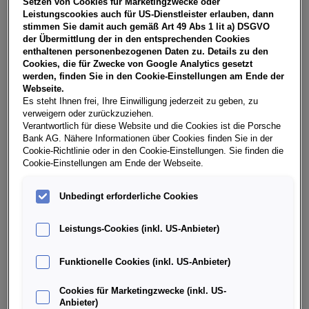
Setzen von Cookies für Marketingzwecke oder
USt, NoVA, zzgl. gesetzl. Vertragsgebühr EUR 149,53 und
Leistungscookies auch für US-Dienstleister erlauben, dann
Bearbeitungskosten EUR 0,00. Gesamtleasingbetrag EUR
stimmen Sie damit auch gemäß Art 49 Abs 1 lit a) DSGVO
28.490,00, Restwert EUR 12.796,00, Sollzinssatz 7,28%
der Übermittlung der in den entsprechenden Cookies
variabel, Effektivzinssatz 8,39% variabel, Gesamtbetrag
enthaltenen personenbezogenen Daten zu. Details zu den
EUR 35.601,73. Ihr Verkaufsberater freut sich darauf, Ihnen
Cookies, die für Zwecke von Google Analytics gesetzt
ein individuelles Angebot erstellen zu können.
werden, finden Sie in den Cookie-Einstellungen am Ende der
Webseite.
Es steht Ihnen frei, Ihre Einwilligung jederzeit zu geben, zu
verweigern oder zurückzuziehen.
Weitere Infos & Daten
Verantwortlich für diese Website und die Cookies ist die Porsche
Bank AG. Nähere Informationen über Cookies finden Sie in der
Cookie-Richtlinie oder in den Cookie-Einstellungen. Sie finden die
Cookie-Einstellungen am Ende der Webseite.
Fahrzeugdaten
Unbedingt erforderliche Cookies
Ausstattung
Leistungs-Cookies (inkl. US-Anbieter)
Finanzierung über die Porsche Bank
Funktionelle Cookies (inkl. US-Anbieter)
Cookies für Marketingzwecke (inkl. US-
Händlerinformation
Anbieter)