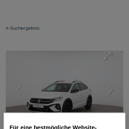
Suchergebnis
Bild
1
/
23
Für eine bestmögliche Website-