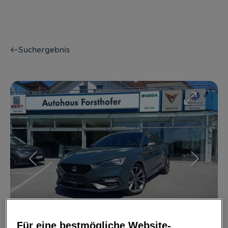
Suchergebnis
Bild
1
/
18
Für eine bestmögliche Website-