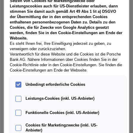
Setzen von Cookies für Marketingzwecke oder
USt, NoVA, zzgl. gesetzl. Vertragsgebühr EUR 137,83 und
Leistungscookies auch für US-Dienstleister erlauben, dann
Bearbeitungskosten EUR 0,00. Gesamtleasingbetrag EUR
stimmen Sie damit auch gemäß Art 49 Abs 1 lit a) DSGVO
24.890,00, Restwert EUR 9.764,30, Sollzinssatz 7,28%
der Übermittlung der in den entsprechenden Cookies
variabel, Effektivzinssatz 8,56% variabel, Gesamtbetrag EUR
enthaltenen personenbezogenen Daten zu. Details zu den
30.785,33. Ihr Verkaufsberater freut sich darauf, Ihnen ein
Cookies, die für Zwecke von Google Analytics gesetzt
individuelles Angebot erstellen zu können.
werden, finden Sie in den Cookie-Einstellungen am Ende der
Webseite.
Es steht Ihnen frei, Ihre Einwilligung jederzeit zu geben, zu
verweigern oder zurückzuziehen.
Weitere Infos & Daten
Verantwortlich für diese Website und die Cookies ist die Porsche
Bank AG. Nähere Informationen über Cookies finden Sie in der
Cookie-Richtlinie oder in den Cookie-Einstellungen. Sie finden die
Cookie-Einstellungen am Ende der Webseite.
Fahrzeugdaten
Unbedingt erforderliche Cookies
Ausstattung
Leistungs-Cookies (inkl. US-Anbieter)
Finanzierung über die Porsche Bank
Funktionelle Cookies (inkl. US-Anbieter)
Cookies für Marketingzwecke (inkl. US-
Händlerinformation
Anbieter)