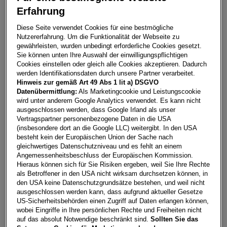
Erfahrung
Leon SP Kombi FR 1.5 TSI 115 PS
Diese Seite verwendet Cookies für eine bestmögliche
Nutzererfahrung. Um die Funktionalität der Webseite zu
5112
Lamprechtshausen
gewährleisten, wurden unbedingt erforderliche Cookies gesetzt.
Sie können unten Ihre Auswahl der einwilligungspflichtigen
Leasing
Kredit
Cookies einstellen oder gleich alle Cookies akzeptieren. Dadurch
werden Identifikationsdaten durch unsere Partner verarbeitet.
Hinweis zur gemäß Art 49 Abs 1 lit a) DSGVO
€
264,72
**
Datenübermittlung:
Als Marketingcookie und Leistungscookie
wird unter anderem Google Analytics verwendet. Es kann nicht
pro Monat
ausgeschlossen werden, dass Google Irland als unser
Vertragspartner personenbezogene Daten in die USA
(insbesondere dort an die Google LLC) weitergibt. In den USA
Laufzeit
pro Jahr
Eigenleistung
besteht kein der Europäischen Union der Sache nach
60 Monate
15.000
km
€
5.000
gleichwertiges Datenschutzniveau und es fehlt an einem
Angemessenheitsbeschluss der Europäischen Kommission.
Hieraus können sich für Sie Risiken ergeben, weil Sie Ihre Rechte
als Betroffener in den USA nicht wirksam durchsetzen können, in
Händler kontaktieren
den USA keine Datenschutzgrundsätze bestehen, und weil nicht
ausgeschlossen werden kann, dass aufgrund aktueller Gesetze
Online-Abschluss anfragen
US-Sicherheitsbehörden einen Zugriff auf Daten erlangen können,
wobei Eingriffe in Ihre persönlichen Rechte und Freiheiten nicht
Teilen
PDF herunterladen
auf das absolut Notwendige beschränkt sind.
Sollten Sie das
**
Freibleibendes Musterangebot für Restwert Leasing inkl.