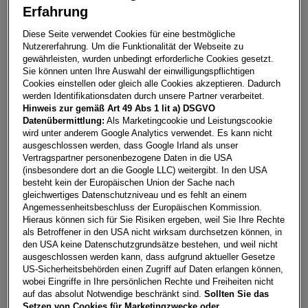
Erfahrung
Kamiq Selection TSI
Diese Seite verwendet Cookies für eine bestmögliche
Nutzererfahrung. Um die Funktionalität der Webseite zu
4400
Steyr
gewährleisten, wurden unbedingt erforderliche Cookies gesetzt.
Sie können unten Ihre Auswahl der einwilligungspflichtigen
Leasing
Kredit
Cookies einstellen oder gleich alle Cookies akzeptieren. Dadurch
werden Identifikationsdaten durch unsere Partner verarbeitet.
Hinweis zur gemäß Art 49 Abs 1 lit a) DSGVO
Datenübermittlung:
Als Marketingcookie und Leistungscookie
€
292,62
**
wird unter anderem Google Analytics verwendet. Es kann nicht
pro Monat
ausgeschlossen werden, dass Google Irland als unser
Vertragspartner personenbezogene Daten in die USA
(insbesondere dort an die Google LLC) weitergibt. In den USA
besteht kein der Europäischen Union der Sache nach
Laufzeit
pro Jahr
Eigenleistung
gleichwertiges Datenschutzniveau und es fehlt an einem
60 Monate
15.000
km
€
5.000
Angemessenheitsbeschluss der Europäischen Kommission.
Hieraus können sich für Sie Risiken ergeben, weil Sie Ihre Rechte
als Betroffener in den USA nicht wirksam durchsetzen können, in
Händler kontaktieren
den USA keine Datenschutzgrundsätze bestehen, und weil nicht
ausgeschlossen werden kann, dass aufgrund aktueller Gesetze
US-Sicherheitsbehörden einen Zugriff auf Daten erlangen können,
Online-Abschluss anfragen
wobei Eingriffe in Ihre persönlichen Rechte und Freiheiten nicht
Teilen
PDF herunterladen
auf das absolut Notwendige beschränkt sind.
Sollten Sie das
**
Freibleibendes Musterangebot für Mietleasing inkl. USt,
Setzen von Cookies für Marketingzwecke oder