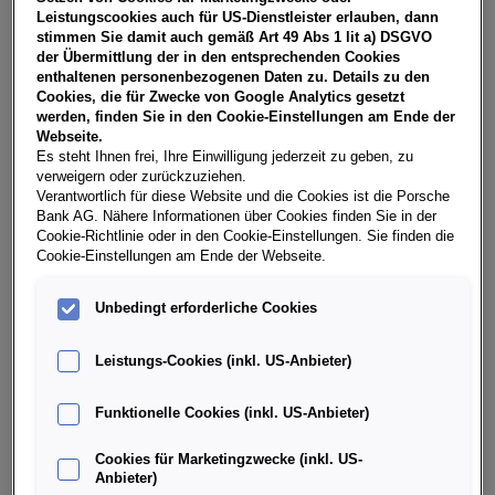
NoVA, zzgl. gesetzl. Vertragsgebühr EUR 148,88 und
Leistungscookies auch für US-Dienstleister erlauben, dann
Bearbeitungskosten EUR 0,00. Ihr Verkaufsberater freut
stimmen Sie damit auch gemäß Art 49 Abs 1 lit a) DSGVO
sich darauf, Ihnen ein individuelles Angebot erstellen zu
der Übermittlung der in den entsprechenden Cookies
können.
enthaltenen personenbezogenen Daten zu. Details zu den
Cookies, die für Zwecke von Google Analytics gesetzt
werden, finden Sie in den Cookie-Einstellungen am Ende der
Webseite.
Es steht Ihnen frei, Ihre Einwilligung jederzeit zu geben, zu
Weitere Infos & Daten
verweigern oder zurückzuziehen.
Verantwortlich für diese Website und die Cookies ist die Porsche
Bank AG. Nähere Informationen über Cookies finden Sie in der
Fahrzeugdaten
Cookie-Richtlinie oder in den Cookie-Einstellungen. Sie finden die
Cookie-Einstellungen am Ende der Webseite.
Ausstattung
Unbedingt erforderliche Cookies
Leistungs-Cookies (inkl. US-Anbieter)
Finanzierung über die Porsche Bank
Funktionelle Cookies (inkl. US-Anbieter)
Händlerinformation
Cookies für Marketingzwecke (inkl. US-
Anbieter)