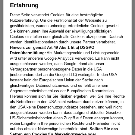
Erfahrung
Kamiq Selection TSI
Diese Seite verwendet Cookies für eine bestmögliche
Nutzererfahrung. Um die Funktionalität der Webseite zu
4400
Steyr
gewährleisten, wurden unbedingt erforderliche Cookies gesetzt.
Sie können unten Ihre Auswahl der einwilligungspflichtigen
Leasing
Kredit
Cookies einstellen oder gleich alle Cookies akzeptieren. Dadurch
werden Identifikationsdaten durch unsere Partner verarbeitet.
Hinweis zur gemäß Art 49 Abs 1 lit a) DSGVO
Datenübermittlung:
Als Marketingcookie und Leistungscookie
€
293,07
**
wird unter anderem Google Analytics verwendet. Es kann nicht
pro Monat
ausgeschlossen werden, dass Google Irland als unser
Vertragspartner personenbezogene Daten in die USA
(insbesondere dort an die Google LLC) weitergibt. In den USA
besteht kein der Europäischen Union der Sache nach
Laufzeit
pro Jahr
Eigenleistung
gleichwertiges Datenschutzniveau und es fehlt an einem
60 Monate
15.000
km
€
5.000
Angemessenheitsbeschluss der Europäischen Kommission.
Hieraus können sich für Sie Risiken ergeben, weil Sie Ihre Rechte
als Betroffener in den USA nicht wirksam durchsetzen können, in
Händler kontaktieren
den USA keine Datenschutzgrundsätze bestehen, und weil nicht
ausgeschlossen werden kann, dass aufgrund aktueller Gesetze
US-Sicherheitsbehörden einen Zugriff auf Daten erlangen können,
Online-Abschluss anfragen
wobei Eingriffe in Ihre persönlichen Rechte und Freiheiten nicht
Teilen
PDF herunterladen
auf das absolut Notwendige beschränkt sind.
Sollten Sie das
**
Freibleibendes Musterangebot für Mietleasing inkl. USt,
Setzen von Cookies für Marketingzwecke oder