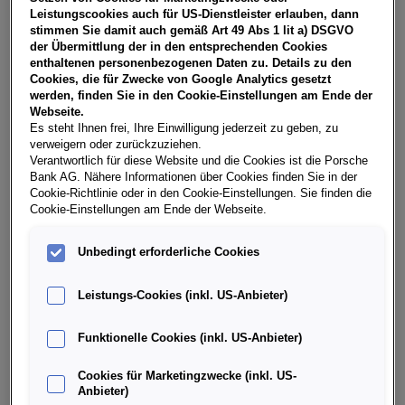
NoVA, zzgl. gesetzl. Vertragsgebühr EUR 149,06 und
Leistungscookies auch für US-Dienstleister erlauben, dann
Bearbeitungskosten EUR 0,00. Ihr Verkaufsberater freut
stimmen Sie damit auch gemäß Art 49 Abs 1 lit a) DSGVO
sich darauf, Ihnen ein individuelles Angebot erstellen zu
der Übermittlung der in den entsprechenden Cookies
können.
enthaltenen personenbezogenen Daten zu. Details zu den
Cookies, die für Zwecke von Google Analytics gesetzt
werden, finden Sie in den Cookie-Einstellungen am Ende der
Webseite.
Es steht Ihnen frei, Ihre Einwilligung jederzeit zu geben, zu
Weitere Infos & Daten
verweigern oder zurückzuziehen.
Verantwortlich für diese Website und die Cookies ist die Porsche
Bank AG. Nähere Informationen über Cookies finden Sie in der
Fahrzeugdaten
Cookie-Richtlinie oder in den Cookie-Einstellungen. Sie finden die
Cookie-Einstellungen am Ende der Webseite.
Ausstattung
Unbedingt erforderliche Cookies
Leistungs-Cookies (inkl. US-Anbieter)
Finanzierung über die Porsche Bank
Funktionelle Cookies (inkl. US-Anbieter)
Händlerinformation
Cookies für Marketingzwecke (inkl. US-
Anbieter)