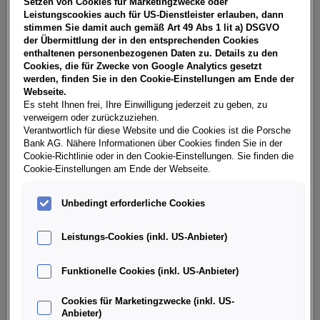
Setzen von Cookies für Marketingzwecke oder
USt, NoVA, zzgl. gesetzl. Vertragsgebühr EUR 158,43 und
Leistungscookies auch für US-Dienstleister erlauben, dann
Bearbeitungskosten EUR 0,00. Gesamtleasingbetrag EUR
stimmen Sie damit auch gemäß Art 49 Abs 1 lit a) DSGVO
29.290,00, Restwert EUR 12.316,00, Sollzinssatz 7,28%
der Übermittlung der in den entsprechenden Cookies
variabel, Effektivzinssatz 8,39% variabel, Gesamtbetrag
enthaltenen personenbezogenen Daten zu. Details zu den
EUR 36.478,83. Ihr Verkaufsberater freut sich darauf, Ihnen
Cookies, die für Zwecke von Google Analytics gesetzt
ein individuelles Angebot erstellen zu können.
werden, finden Sie in den Cookie-Einstellungen am Ende der
Webseite.
Es steht Ihnen frei, Ihre Einwilligung jederzeit zu geben, zu
verweigern oder zurückzuziehen.
Weitere Infos & Daten
Verantwortlich für diese Website und die Cookies ist die Porsche
Bank AG. Nähere Informationen über Cookies finden Sie in der
Cookie-Richtlinie oder in den Cookie-Einstellungen. Sie finden die
Cookie-Einstellungen am Ende der Webseite.
Fahrzeugdaten
Unbedingt erforderliche Cookies
Ausstattung
Leistungs-Cookies (inkl. US-Anbieter)
Finanzierung über die Porsche Bank
Funktionelle Cookies (inkl. US-Anbieter)
Cookies für Marketingzwecke (inkl. US-
Händlerinformation
Anbieter)