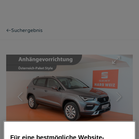
Suchergebnis
Bild
1
/
15
Für eine bestmögliche Website-