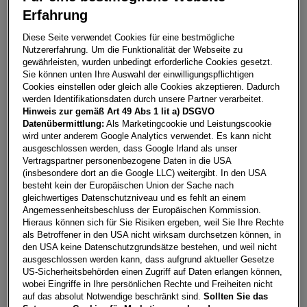
Erfahrung
Ateca Style 1.0 TSI
Diese Seite verwendet Cookies für eine bestmögliche
Nutzererfahrung. Um die Funktionalität der Webseite zu
8160
Weiz
gewährleisten, wurden unbedingt erforderliche Cookies gesetzt.
Sie können unten Ihre Auswahl der einwilligungspflichtigen
Leasing
Kredit
Cookies einstellen oder gleich alle Cookies akzeptieren. Dadurch
werden Identifikationsdaten durch unsere Partner verarbeitet.
Hinweis zur gemäß Art 49 Abs 1 lit a) DSGVO
€
316,74
**
Datenübermittlung:
Als Marketingcookie und Leistungscookie
wird unter anderem Google Analytics verwendet. Es kann nicht
pro Monat
ausgeschlossen werden, dass Google Irland als unser
Vertragspartner personenbezogene Daten in die USA
(insbesondere dort an die Google LLC) weitergibt. In den USA
Laufzeit
pro Jahr
Eigenleistung
besteht kein der Europäischen Union der Sache nach
60 Monate
15.000
km
€
5.000
gleichwertiges Datenschutzniveau und es fehlt an einem
Angemessenheitsbeschluss der Europäischen Kommission.
Hieraus können sich für Sie Risiken ergeben, weil Sie Ihre Rechte
als Betroffener in den USA nicht wirksam durchsetzen können, in
Händler kontaktieren
den USA keine Datenschutzgrundsätze bestehen, und weil nicht
ausgeschlossen werden kann, dass aufgrund aktueller Gesetze
Online-Abschluss anfragen
US-Sicherheitsbehörden einen Zugriff auf Daten erlangen können,
wobei Eingriffe in Ihre persönlichen Rechte und Freiheiten nicht
Teilen
PDF herunterladen
auf das absolut Notwendige beschränkt sind.
Sollten Sie das
**
Freibleibendes Musterangebot für Restwert Leasing inkl.