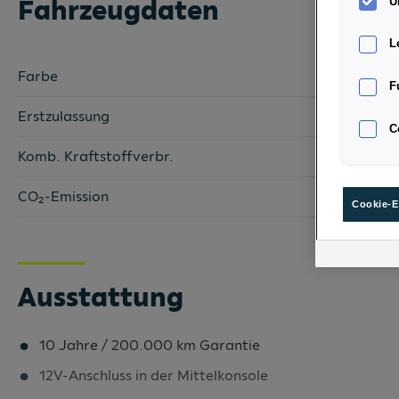
Fahrzeugdaten
U
L
Farbe
F
Erstzulassung
C
Komb. Kraftstoffverbr.
CO₂-Emission
Cookie-E
Ausstattung
10 Jahre / 200.000 km Garantie
12V-Anschluss in der Mittelkonsole