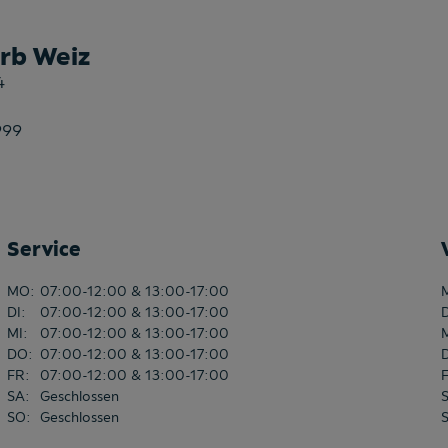
Lendenwirbelstützen vorne
rb Weiz
Lenkrad beheizbar
4
Lenkrad höhenverstellbar
Lenkrad neigungsverstellbar
999
Lenkrad-Leder
Leselampe
Leseleuchten vorne und hinten
Service
Leuchtweitenregulierung
MO
:
07:00-12:00 & 13:00-17:00
Leuchtweitenregulierung automatisch
DI
:
07:00-12:00 & 13:00-17:00
Lichtsensor
MI
:
07:00-12:00 & 13:00-17:00
DO
:
07:00-12:00 & 13:00-17:00
LM-Felgen
FR
:
07:00-12:00 & 13:00-17:00
SA
:
Media System 8,25" (20,96cm)
Geschlossen
SO
:
Geschlossen
Media-Schnittstelle