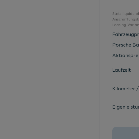
Airbag für Beifahrer abschaltbar
Airbag für Fahrer und Beifahrer
Stets liquide 
Anschaffungsko
Anhängevorrichtung
Leasing-Varia
Antenne für Radio
Fahrzeugpr
App Connect
Porsche Ba
Apple CarPlay
Aktionsprei
ASR
Laufzeit
Assistenz-Paket M
Ateca Schriftzug handgeschrieben
Kilometer /
Auspuffendrohr nicht sichtbar
Außenspiegel beheizbar
Eigenleistu
Außenspiegel elektr. verstell-/beheiz-
Außenspiegel elektrisch anklappbar
Außenspiegel elektrisch verstell-u. beheizbar