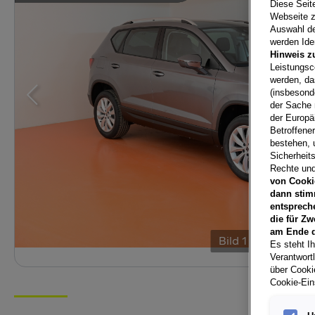
Diese Seit
Webseite z
Auswahl der
werden Iden
Hinweis z
Leistungsc
werden, da
(insbesond
der Sache 
der Europä
Betroffene
bestehen, 
Sicherheits
Rechte und
von Cooki
dann stim
entsprech
die für Zw
am Ende d
Bild
1
/
15
Es steht Ih
Verantwort
über Cookie
Cookie-Ein