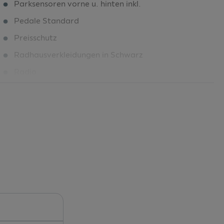
Parksensoren vorne u. hinten inkl.
Pedale Standard
Preisschutz
Radhausverkleidungen in Schwarz
Radio
Radschrauben Standard
Rechtshinweise mobile Online-Dienste
Rechtshinweise mobile Online-Dienste
Regen- und Lichtsensor
Regensensor
Reifen 215/55 R 17
Reifendruckkontrolle
Reifendruckkontrolle