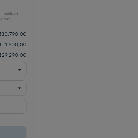
Reserverad in Fahrbereifung
Rückfahrkamera
einmaligen
eitere
Rücksitzlehne umklappbar
Scheiben abgedunkelt (ab B-Säule)
€
30.790,00
Scheibenbremsen hinten
€
-1.500,00
Scheibenbremsen vorne
€
29.290,00
SEAT CONNECT 3.0
Seitenairbag Fahrer
Seitenairbag Fahrer und Beifahrer
Seitenairbags
Seitenairbags vorne
Seitenairbags vorne
Seitenfenster ab B-Säule abgedunkelt
Servolenkung