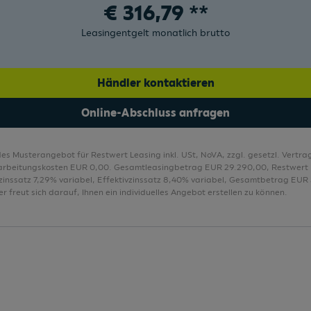
€
316,79
**
Kopfthorax-Airbags vorne und hinten
Leasingentgelt monatlich brutto
Kurven-Licht
Ladeboden variabel
Händler kontaktieren
Ladeboden variabel
Online-Abschluss anfragen
LED-Hauptscheinwerfer
LED-Nebelscheinwerfer
des Musterangebot für Restwert Leasing inkl. USt, NoVA, zzgl. gesetzl. Vert
LED-Nebelscheinwerfer mit Abbiegelicht
arbeitungskosten EUR 0,00. Gesamtleasingbetrag EUR 29.290,00, Restwert
lzinssatz 7,29% variabel, Effektivzinssatz 8,40% variabel, Gesamtbetrag EUR 
LED-Rückleuchten inkl. dynamischen
r freut sich darauf, Ihnen ein individuelles Angebot erstellen zu können.
LED-Scheinwerfer
LED-Tagfahrlicht
Leichtmetallfelgen 17 Zoll
Lendenwirbelstütze
Lendenwirbelstütze f. Fahrer & Beifahrer