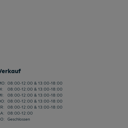
STYLE Ausführung
Tagfahrlicht
Tagfahrlicht
Taschen an der Rückseite der Vordersitze
Tempomat
Tempomat
Thermoverglasung
Verkauf
Tire Mobility Set Reifendichtmittel und Kompressor
MO
:
08:00-12:00 & 13:00-18:00
Tire-Mobility-Set
DI
:
08:00-12:00 & 13:00-18:00
Touchscreen
MI
:
08:00-12:00 & 13:00-18:00
DO
:
08:00-12:00 & 13:00-18:00
Transport-Paket Basis
FR
:
08:00-12:00 & 13:00-18:00
SA
:
08:00-12:00
Tür- u. Seitenverkleidung in Stoff
SO
:
Geschlossen
USB Schnittstelle