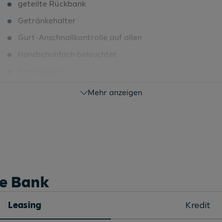
geteilte Rückbank
Getränkehalter
Gurt-Anschnallkontrolle auf allen
Handschuhfach beleuchtet
Heckklappe
Heckklappe elektrisch
Mehr anzeigen
Heckklappe manuell
Heckscheiben Wisch-/Waschanlage
Heckscheibenwischer
Induktive Ladeschale für Smartphones
Innenspiegel automatisch abblendbar
he Bank
Innenspiegel automatisch abblendend
Leasing
Kredit
ISOFIX Kindersitzbefestigungen