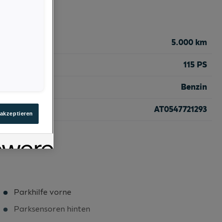
5.000 km
115 PS
Benzin
AT0547721293
 akzeptieren
Parkhilfe vorne
Parksensoren hinten