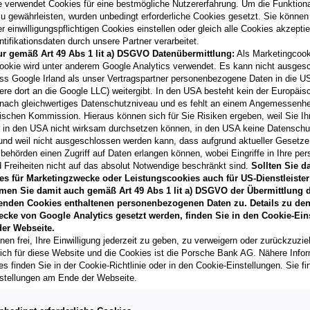
e verwendet Cookies für eine bestmögliche Nutzererfahrung. Um die Funktional
u gewährleisten, wurden unbedingt erforderliche Cookies gesetzt. Sie können
 einwilligungspflichtigen Cookies einstellen oder gleich alle Cookies akzepti
tifikationsdaten durch unsere Partner verarbeitet.
ur gemäß Art 49 Abs 1 lit a) DSGVO Datenübermittlung:
Als Marketingcook
Laufzeit
ookie wird unter anderem Google Analytics verwendet. Es kann nicht ausges
60 Monate
ss Google Irland als unser Vertragspartner personenbezogene Daten in die U
ere dort an die Google LLC) weitergibt. In den USA besteht kein der Europäi
nach gleichwertiges Datenschutzniveau und es fehlt an einem Angemessenh
Händler kontak
ischen Kommission. Hieraus können sich für Sie Risiken ergeben, weil Sie Ih
r in den USA nicht wirksam durchsetzen können, in den USA keine Datensch
**
Freibleibendes Musterang
und weil nicht ausgeschlossen werden kann, dass aufgrund aktueller Gesetz
Vertragsgebühr EUR 158,4
behörden einen Zugriff auf Daten erlangen können, wobei Eingriffe in Ihre per
Gesamtleasingbetrag EUR 2
 Freiheiten nicht auf das absolut Notwendige beschränkt sind.
Sollten Sie d
variabel, Effektivzinssatz
es für Marketingzwecke oder Leistungscookies auch für US-Dienstleister
Verkaufsberater freut sich d
men Sie damit auch gemäß Art 49 Abs 1 lit a) DSGVO der Übermittlung d
können.
enden Cookies enthaltenen personenbezogenen Daten zu. Details zu den
T
ecke von Google Analytics gesetzt werden, finden Sie in den Cookie-Ein
er Webseite.
nen frei, Ihre Einwilligung jederzeit zu geben, zu verweigern oder zurückzuzie
lich für diese Website und die Cookies ist die Porsche Bank AG. Nähere Info
s finden Sie in der Cookie-Richtlinie oder in den Cookie-Einstellungen. Sie fi
stellungen am Ende der Webseite.