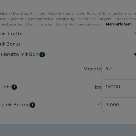
Kessy (Keyless Entry und Go System)
Keyless-Funktion
bleiben - Das klappt mit dem Restwert Leasing der Porsche Bank: anstelle von 
sten geht das ganz einfach durch niedrige monatliche Entgelte. Infos über w
Kindersitzbefestigung ISOFIX
nten kurzerhand beim nächsten Händler-Partner anfordern.
Mehr erfahren
Klimaanlage
eis brutto
Klimaautomatik
nk Bonus
Knieairbags
s brutto mit Boni
i
Kofferraum beleuchtet
60
Monate
Kofferraum beleuchtet
Komfortsitz
 Jahr
15000
km
i
Komfortsitze
Kopfairbags
ng als Betrag
€
i
Kopfairbags vorne
Kopfstützen im Fond
Kopfstützen vorne und hinten