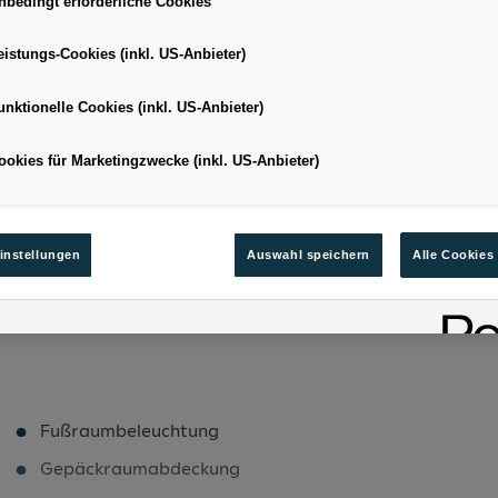
nbedingt erforderliche Cookies
eistungs-Cookies (inkl. US-Anbieter)
SUV
Kilometerstand
unktionelle Cookies (inkl. US-Anbieter)
04/2026
Leistung
ookies für Marketingzwecke (inkl. US-Anbieter)
6.1
Kraftstoffart
138
Bestandsnummer
instellungen
Auswahl speichern
Alle Cookies
Fußraumbeleuchtung
Gepäckraumabdeckung