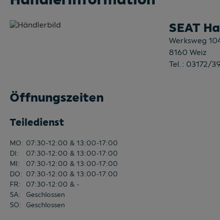
Chromelemente im Innenraum
SEAT Ha
Climatronic
Werksweg 10
Coming Home & Leaving Home Funktion
8160
Weiz
Coming-Home-Funktion
Tel.:
03172/3
Dachhimmel grau
Öffnungszeiten
Dachreling
Dachreling silber eloxiert
Teiledienst
Digitaler Radioempfang (DAB)
MO
:
07:30-12:00 & 13:00-17:00
Digitales Cockpit 8" Basic
DI
:
07:30-12:00 & 13:00-17:00
Digitales Display
MI
:
07:30-12:00 & 13:00-17:00
DO
:
07:30-12:00 & 13:00-17:00
Dynamische Fernlichtregulierung
FR
:
07:30-12:00 & -
SA
:
E-Call Notruf
Geschlossen
SO
:
Geschlossen
Einstiegsleisten aus Kunststoff