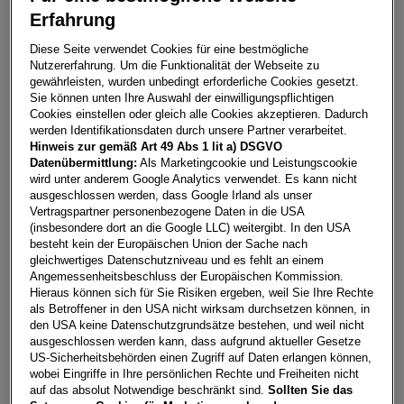
Erfahrung
A1 Sportback 25 TFSI intense
Diese Seite verwendet Cookies für eine bestmögliche
Nutzererfahrung. Um die Funktionalität der Webseite zu
6901
Bregenz
gewährleisten, wurden unbedingt erforderliche Cookies gesetzt.
Sie können unten Ihre Auswahl der einwilligungspflichtigen
Leasing
Kredit
Cookies einstellen oder gleich alle Cookies akzeptieren. Dadurch
werden Identifikationsdaten durch unsere Partner verarbeitet.
Hinweis zur gemäß Art 49 Abs 1 lit a) DSGVO
€
292,08
**
Datenübermittlung:
Als Marketingcookie und Leistungscookie
wird unter anderem Google Analytics verwendet. Es kann nicht
pro Monat
ausgeschlossen werden, dass Google Irland als unser
Vertragspartner personenbezogene Daten in die USA
(insbesondere dort an die Google LLC) weitergibt. In den USA
Laufzeit
pro Jahr
Eigenleistung
besteht kein der Europäischen Union der Sache nach
60 Monate
15.000
km
€
5.000
gleichwertiges Datenschutzniveau und es fehlt an einem
Angemessenheitsbeschluss der Europäischen Kommission.
Hieraus können sich für Sie Risiken ergeben, weil Sie Ihre Rechte
als Betroffener in den USA nicht wirksam durchsetzen können, in
Händler kontaktieren
den USA keine Datenschutzgrundsätze bestehen, und weil nicht
ausgeschlossen werden kann, dass aufgrund aktueller Gesetze
Online-Abschluss anfragen
US-Sicherheitsbehörden einen Zugriff auf Daten erlangen können,
wobei Eingriffe in Ihre persönlichen Rechte und Freiheiten nicht
Teilen
PDF herunterladen
auf das absolut Notwendige beschränkt sind.
Sollten Sie das
**
Freibleibendes Musterangebot für Restwert Leasing inkl.