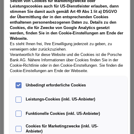
Setzen von Cookies für Marketingzwecke oder
USt, NoVA, zzgl. gesetzl. Vertragsgebühr EUR 148,66 und
Leistungscookies auch für US-Dienstleister erlauben, dann
Bearbeitungskosten EUR 0,00. Gesamtleasingbetrag EUR
stimmen Sie damit auch gemäß Art 49 Abs 1 lit a) DSGVO
26.904,00, Restwert EUR 10.694,48, Sollzinssatz 7,30%
der Übermittlung der in den entsprechenden Cookies
variabel, Effektivzinssatz 8,50% variabel, Gesamtbetrag
enthaltenen personenbezogenen Daten zu. Details zu den
EUR 33.367,94. Ihr Verkaufsberater freut sich darauf, Ihnen
Cookies, die für Zwecke von Google Analytics gesetzt
ein individuelles Angebot erstellen zu können.
werden, finden Sie in den Cookie-Einstellungen am Ende der
Webseite.
Es steht Ihnen frei, Ihre Einwilligung jederzeit zu geben, zu
verweigern oder zurückzuziehen.
Weitere Infos & Daten
Verantwortlich für diese Website und die Cookies ist die Porsche
Bank AG. Nähere Informationen über Cookies finden Sie in der
Cookie-Richtlinie oder in den Cookie-Einstellungen. Sie finden die
Cookie-Einstellungen am Ende der Webseite.
Fahrzeugdaten
Unbedingt erforderliche Cookies
Ausstattung
Leistungs-Cookies (inkl. US-Anbieter)
Finanzierung über die Porsche Bank
Funktionelle Cookies (inkl. US-Anbieter)
Cookies für Marketingzwecke (inkl. US-
Händlerinformation
Anbieter)