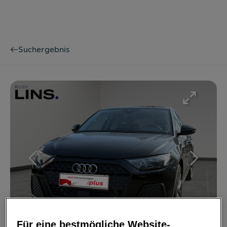
Suchergebnis
Bild
1
/
11
Für eine bestmögliche Website-